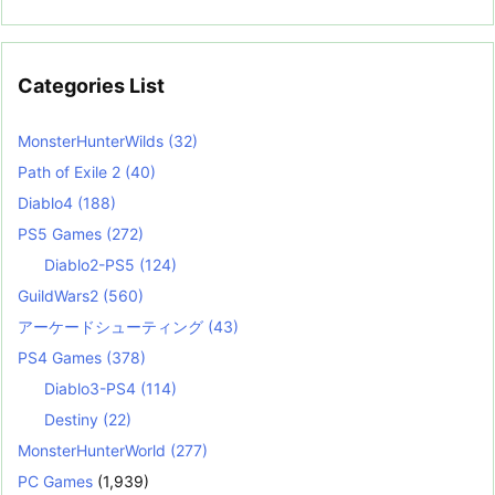
Categories List
MonsterHunterWilds
(32)
Path of Exile 2
(40)
Diablo4
(188)
PS5 Games
(272)
Diablo2-PS5
(124)
GuildWars2
(560)
アーケードシューティング
(43)
PS4 Games
(378)
Diablo3-PS4
(114)
Destiny
(22)
MonsterHunterWorld
(277)
PC Games
(1,939)