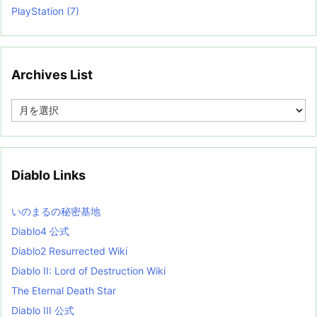
PlayStation
(7)
Archives List
A
r
c
h
i
v
Diablo Links
e
s
L
いのまるの秘密基地
i
s
Diablo4 公式
t
Diablo2 Resurrected Wiki
Diablo II: Lord of Destruction Wiki
The Eternal Death Star
Diablo III 公式