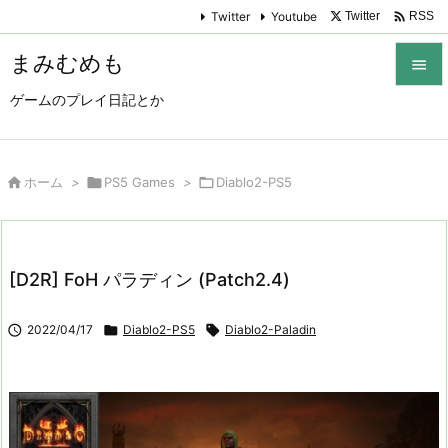

Twitter
Youtube
Twitter
RSS
まみむめも

ゲームのプレイ日記とか

メニュ

サイド

ホーム
>

PS5 Games
>

Diablo2-PS5

前へ

[D2R] FoH パラディン (Patch2.4)
次へ


2022/04/17

Diablo2-PS5

Diablo2-Paladin
検索