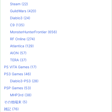
Steam
(22)
GuildWars
(420)
Diablo3
(24)
C9
(135)
MonsterHunterFrontier
(656)
RF Online
(274)
Atlantica
(129)
AION
(57)
TERA
(37)
PS VITA Games
(17)
PS3 Games
(46)
Diablo3-PS3
(28)
PSP Games
(53)
MHP3rd
(38)
その他端末
(5)
雑記
(76)