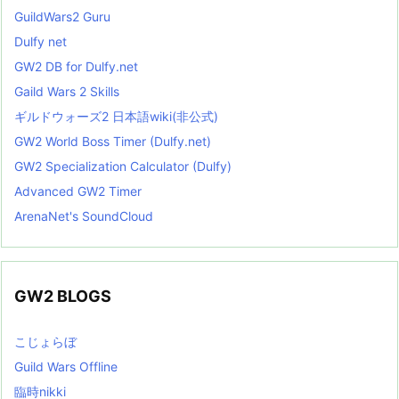
GuildWars2 Guru
Dulfy net
GW2 DB for Dulfy.net
Gaild Wars 2 Skills
ギルドウォーズ2 日本語wiki(非公式)
GW2 World Boss Timer (Dulfy.net)
GW2 Specialization Calculator (Dulfy)
Advanced GW2 Timer
ArenaNet's SoundCloud
GW2 BLOGS
こじょらぼ
Guild Wars Offline
臨時nikki