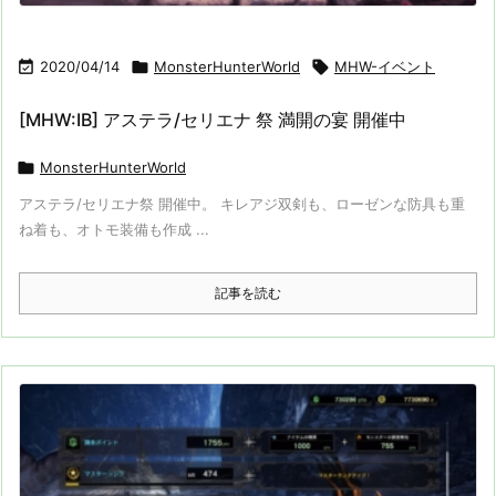

2020/04/14

MonsterHunterWorld

MHW-イベント
[MHW:IB] アステラ/セリエナ 祭 満開の宴 開催中

MonsterHunterWorld
アステラ/セリエナ祭 開催中。 キレアジ双剣も、ローゼンな防具も重
ね着も、オトモ装備も作成 ...
記事を読む