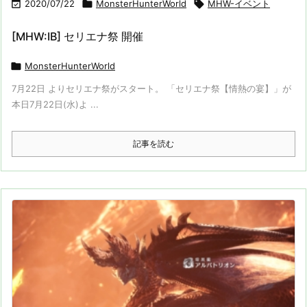

2020/07/22

MonsterHunterWorld

MHW-イベント
[MHW:IB] セリエナ祭 開催

MonsterHunterWorld
7月22日 よりセリエナ祭がスタート。 「セリエナ祭【情熱の宴】」が
本日7月22日(水)よ ...
記事を読む