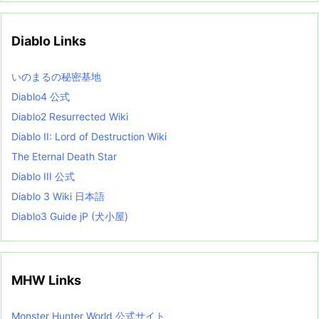
h
i
v
Diablo Links
e
s
L
いのまるの秘密基地
i
s
Diablo4 公式
t
Diablo2 Resurrected Wiki
Diablo II: Lord of Destruction Wiki
The Eternal Death Star
Diablo III 公式
Diablo 3 Wiki 日本語
Diablo3 Guide jP (犬小屋)
MHW Links
Monster Hunter World 公式サイト