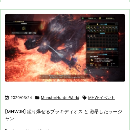

2020/03/24

MonsterHunterWorld

MHW-イベント
[MHW:IB] 猛り爆ぜるブラキディオス と 激昂したラージ
ャン