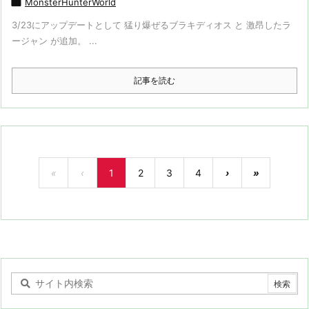

MonsterHunterWorld
3/23にアップデートとして 猛り爆ぜるブラキディオス と 激昂したラ
ージャン が追加。 ...
記事を読む
«
‹
1
2
3
4
›
»