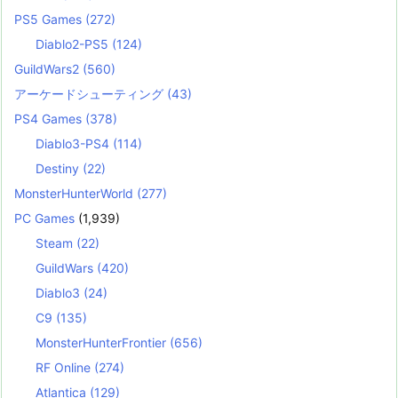
PS5 Games
(272)
Diablo2-PS5
(124)
GuildWars2
(560)
アーケードシューティング
(43)
PS4 Games
(378)
Diablo3-PS4
(114)
Destiny
(22)
MonsterHunterWorld
(277)
PC Games
(1,939)
Steam
(22)
GuildWars
(420)
Diablo3
(24)
C9
(135)
MonsterHunterFrontier
(656)
RF Online
(274)
Atlantica
(129)