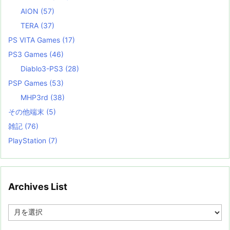
AION
(57)
TERA
(37)
PS VITA Games
(17)
PS3 Games
(46)
Diablo3-PS3
(28)
PSP Games
(53)
MHP3rd
(38)
その他端末
(5)
雑記
(76)
PlayStation
(7)
Archives List
A
r
c