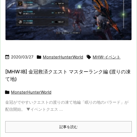

2020/03/27

MonsterHunterWorld

MHW-イベント
[MHW:IB] 金冠救済クエスト マスターランク編 (渡りの凍
て地)

MonsterHunterWorld
金冠がでやすいクエストの渡りの凍て地編「眠りの地のバラード」が
配信開始。 ▼イベントクエス ...
記事を読む