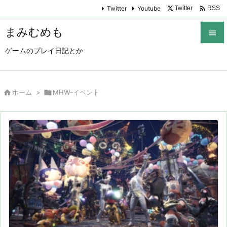

Twitter
Youtube
Twitter
RSS
まみむめも

ゲームのプレイ日記とか

メニュ

サイド

ホーム
>

MHW-イベント

前へ

次へ

検索