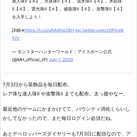
達人珠II【４】、火炎珠II【４】、流水珠II【４】、氷結珠
II【４】、雷光珠II【４】、破龍珠II【４】、攻撃珠II【４】
を入手しよう！
詳細⇒
https://t.co/uRXofnq38H
pic.twitter.com/z0PIvq8
Y7z
— モンスターハンターワールド：アイスボーン公式
(@MH_official_JP)
July 1, 2020
7月3日から装飾品を毎日配布。
レア珠な達人珠II や攻撃珠II までも配布。太っ腹やなー。
最近他のゲームにかまかけてて、バウンティ消化くらいし
かしてなかったので、また毎日ログイン必須だね。
あとデベロッパーズダイヤリーも7月3日に配信なので、ア