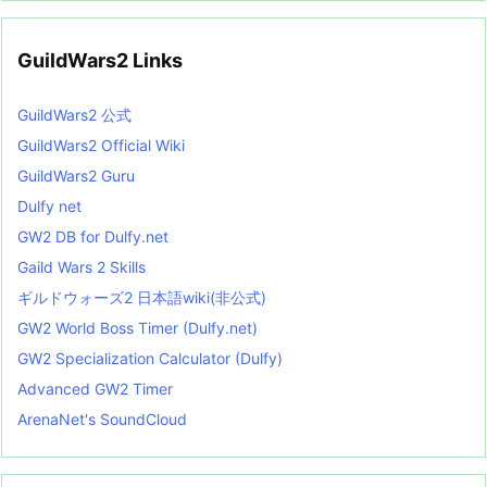
GuildWars2 Links
GuildWars2 公式
GuildWars2 Official Wiki
GuildWars2 Guru
Dulfy net
GW2 DB for Dulfy.net
Gaild Wars 2 Skills
ギルドウォーズ2 日本語wiki(非公式)
GW2 World Boss Timer (Dulfy.net)
GW2 Specialization Calculator (Dulfy)
Advanced GW2 Timer
ArenaNet's SoundCloud