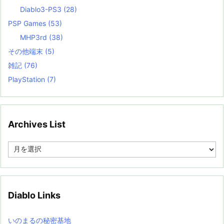
Diablo3-PS3
(28)
PSP Games
(53)
MHP3rd
(38)
その他端末
(5)
雑記
(76)
PlayStation
(7)
Archives List
A
r
c
h
i
v
Diablo Links
e
s
L
いのまるの秘密基地
i