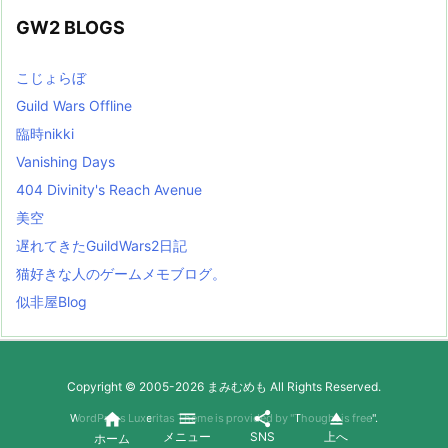
GW2 BLOGS
こじょらぼ
Guild Wars Offline
臨時nikki
Vanishing Days
404 Divinity's Reach Avenue
美空
遅れてきたGuildWars2日記
猫好きな人のゲームメモブログ。
似非屋Blog
Copyright ©
2005
-2026
まみむめも
All Rights Reserved.




WordPress Luxeritas Theme is provided by "
Thought is free
".
メニュー
SNS
上へ
ホーム