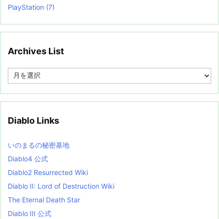
PlayStation
(7)
Archives List
A
r
c
h
i
v
Diablo Links
e
s
L
いのまるの秘密基地
i
s
Diablo4 公式
t
Diablo2 Resurrected Wiki
Diablo II: Lord of Destruction Wiki
The Eternal Death Star
Diablo III 公式