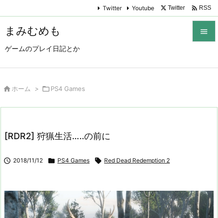

Twitter
Youtube
Twitter
RSS
まみむめも

ゲームのプレイ日記とか

メニュ

サイド

ホーム
>

PS4 Games

前へ

[RDR2] 狩猟生活…..の前に
次へ


2018/11/12

PS4 Games

Red Dead Redemption 2
検索