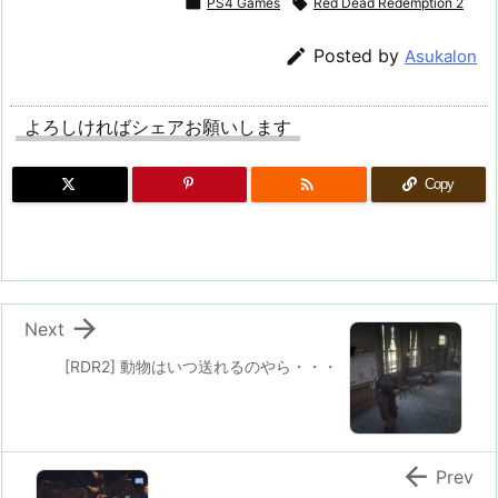

PS4 Games

Red Dead Redemption 2

Posted by
Asukalon
よろしければシェアお願いします

Copy

Next
[RDR2] 動物はいつ送れるのやら・・・

Prev