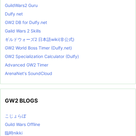
GuildWars2 Guru
Dulfy net
GW2 DB for Dulfy.net
Gaild Wars 2 Skills
ギルドウォーズ2 日本語wiki(非公式)
GW2 World Boss Timer (Dulfy.net)
GW2 Specialization Calculator (Dulfy)
Advanced GW2 Timer
ArenaNet's SoundCloud
GW2 BLOGS
こじょらぼ
Guild Wars Offline
臨時nikki