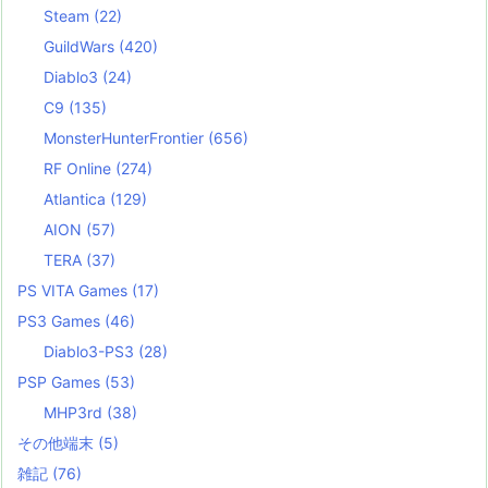
Steam
(22)
GuildWars
(420)
Diablo3
(24)
C9
(135)
MonsterHunterFrontier
(656)
RF Online
(274)
Atlantica
(129)
AION
(57)
TERA
(37)
PS VITA Games
(17)
PS3 Games
(46)
Diablo3-PS3
(28)
PSP Games
(53)
MHP3rd
(38)
その他端末
(5)
雑記
(76)