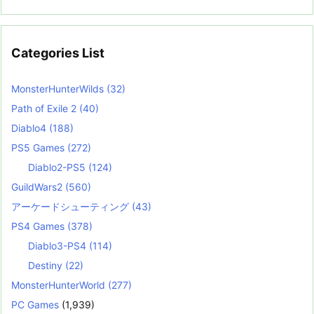
Categories List
MonsterHunterWilds
(32)
Path of Exile 2
(40)
Diablo4
(188)
PS5 Games
(272)
Diablo2-PS5
(124)
GuildWars2
(560)
アーケードシューティング
(43)
PS4 Games
(378)
Diablo3-PS4
(114)
Destiny
(22)
MonsterHunterWorld
(277)
PC Games
(1,939)