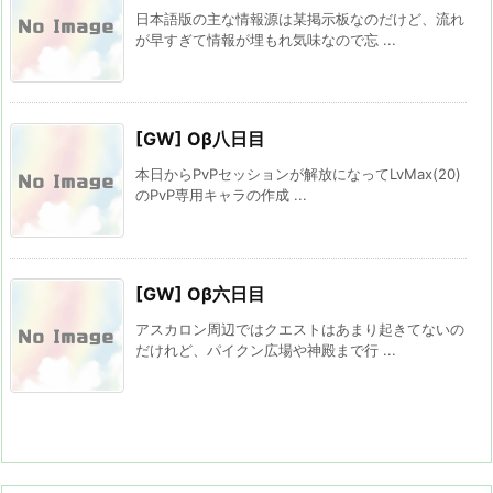
日本語版の主な情報源は某掲示板なのだけど、流れ
が早すぎて情報が埋もれ気味なので忘 ...
[GW] Oβ八日目
本日からPvPセッションが解放になってLvMax(20)
のPvP専用キャラの作成 ...
[GW] Oβ六日目
アスカロン周辺ではクエストはあまり起きてないの
だけれど、パイクン広場や神殿まで行 ...