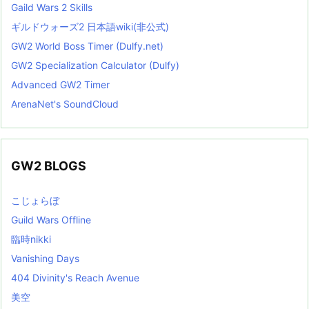
Gaild Wars 2 Skills
ギルドウォーズ2 日本語wiki(非公式)
GW2 World Boss Timer (Dulfy.net)
GW2 Specialization Calculator (Dulfy)
Advanced GW2 Timer
ArenaNet's SoundCloud
GW2 BLOGS
こじょらぼ
Guild Wars Offline
臨時nikki
Vanishing Days
404 Divinity's Reach Avenue
美空