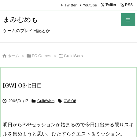

Twitter
Youtube
Twitter
RSS
まみむめも

ゲームのプレイ日記とか

メニュ

サイド

ホーム
>

PC Games
>

GuildWars

前へ

[GW] Oβ七日目
次へ


2006/01/17

GuildWars

GW-Oβ
検索
明日からPvPセッションが始まるので今日は出来る限りスキ
ルを集めようと思い、ひたすらクエスト＆ミッション。