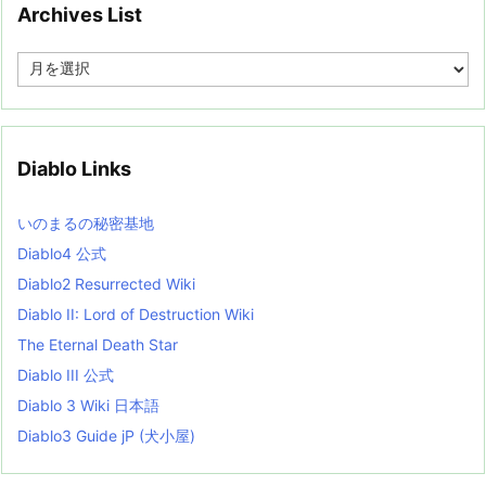
Archives List
A
r
c
h
i
v
Diablo Links
e
s
L
いのまるの秘密基地
i
s
Diablo4 公式
t
Diablo2 Resurrected Wiki
Diablo II: Lord of Destruction Wiki
The Eternal Death Star
Diablo III 公式
Diablo 3 Wiki 日本語
Diablo3 Guide jP (犬小屋)