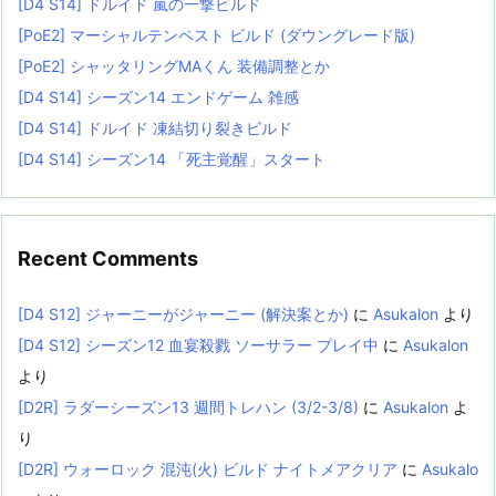
[D4 S14] ドルイド 嵐の一撃ビルド
[PoE2] マーシャルテンペスト ビルド (ダウングレード版)
[PoE2] シャッタリングMAくん 装備調整とか
[D4 S14] シーズン14 エンドゲーム 雑感
[D4 S14] ドルイド 凍結切り裂きビルド
[D4 S14] シーズン14 「死主覚醒」スタート
Recent Comments
[D4 S12] ジャーニーがジャーニー (解決案とか)
に
Asukalon
より
[D4 S12] シーズン12 血宴殺戮 ソーサラー プレイ中
に
Asukalon
より
[D2R] ラダーシーズン13 週間トレハン (3/2-3/8)
に
Asukalon
よ
り
[D2R] ウォーロック 混沌(火) ビルド ナイトメアクリア
に
Asukalo