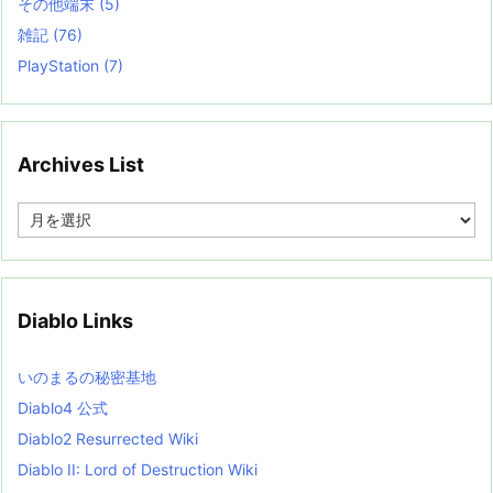
その他端末
(5)
雑記
(76)
PlayStation
(7)
Archives List
A
r
c
h
i
v
Diablo Links
e
s
L
いのまるの秘密基地
i
s
Diablo4 公式
t
Diablo2 Resurrected Wiki
Diablo II: Lord of Destruction Wiki