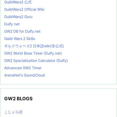
GuildWars2 公式
GuildWars2 Official Wiki
GuildWars2 Guru
Dulfy net
GW2 DB for Dulfy.net
Gaild Wars 2 Skills
ギルドウォーズ2 日本語wiki(非公式)
GW2 World Boss Timer (Dulfy.net)
GW2 Specialization Calculator (Dulfy)
Advanced GW2 Timer
ArenaNet's SoundCloud
GW2 BLOGS
こじょらぼ