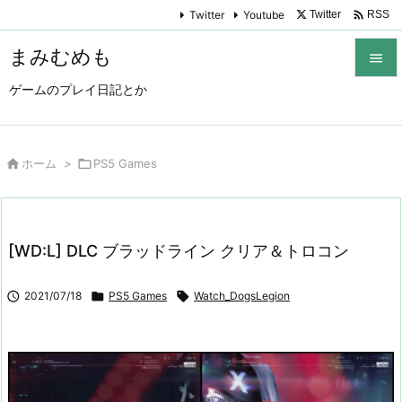

Twitter
Youtube
Twitter
RSS
まみむめも

ゲームのプレイ日記とか

メニュ

サイド

ホーム
>

PS5 Games

前へ

[WD:L] DLC ブラッドライン クリア＆トロコン
次へ


2021/07/18

PS5 Games

Watch_DogsLegion
検索