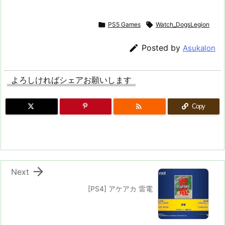

PS5 Games

Watch_DogsLegion

Posted by
Asukalon
よろしければシェアお願いします

Copy

Next
[PS4] アケアカ 雷電