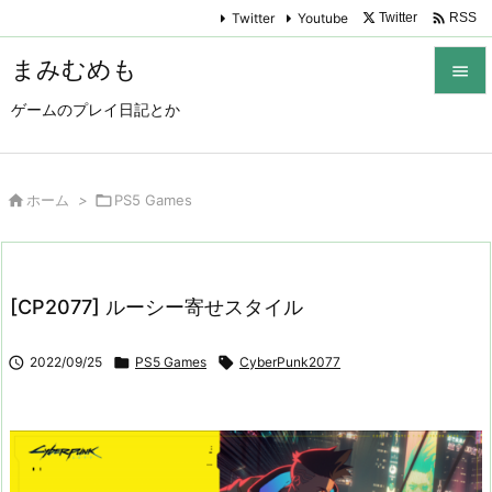

Twitter
Youtube
Twitter
RSS
まみむめも

ゲームのプレイ日記とか

メニュ

サイド

ホーム
>

PS5 Games

前へ

[CP2077] ルーシー寄せスタイル
次へ


2022/09/25

PS5 Games

CyberPunk2077
検索