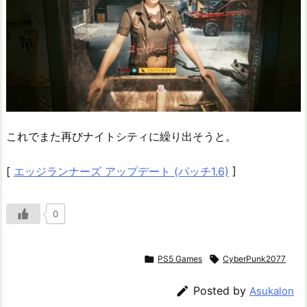
これでまた再びナイトシティに繰り出そうと。
[
エッジランナーズ アップデート (パッチ1.6)
]
0

PS5 Games

CyberPunk2077

Posted by
Asukalon