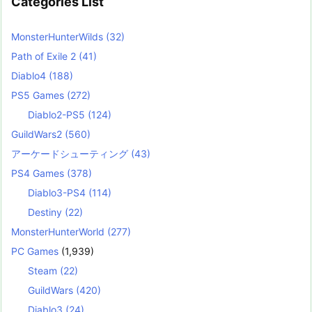
Categories List
MonsterHunterWilds
(32)
Path of Exile 2
(41)
Diablo4
(188)
PS5 Games
(272)
Diablo2-PS5
(124)
GuildWars2
(560)
アーケードシューティング
(43)
PS4 Games
(378)
Diablo3-PS4
(114)
Destiny
(22)
MonsterHunterWorld
(277)
PC Games
(1,939)
Steam
(22)
GuildWars
(420)
Diablo3
(24)