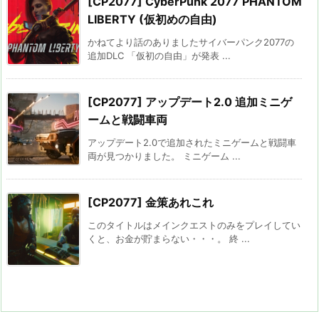
[CP2077] CyberPunk 2077 PHANTOM
LIBERTY (仮初めの自由)
かねてより話のありましたサイバーパンク2077の
追加DLC 「仮初の自由」が発表 ...
[CP2077] アップデート2.0 追加ミニゲ
ームと戦闘車両
アップデート2.0で追加されたミニゲームと戦闘車
両が見つかりました。 ミニゲーム ...
[CP2077] 金策あれこれ
このタイトルはメインクエストのみをプレイしてい
くと、お金が貯まらない・・・。 終 ...