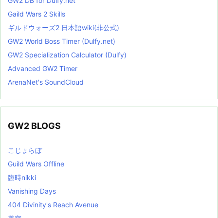
GW2 DB for Dulfy.net
Gaild Wars 2 Skills
ギルドウォーズ2 日本語wiki(非公式)
GW2 World Boss Timer (Dulfy.net)
GW2 Specialization Calculator (Dulfy)
Advanced GW2 Timer
ArenaNet's SoundCloud
GW2 BLOGS
こじょらぼ
Guild Wars Offline
臨時nikki
Vanishing Days
404 Divinity's Reach Avenue