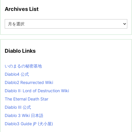
Archives List
A
r
c
h
i
v
Diablo Links
e
s
L
いのまるの秘密基地
i
s
Diablo4 公式
t
Diablo2 Resurrected Wiki
Diablo II: Lord of Destruction Wiki
The Eternal Death Star
Diablo III 公式
Diablo 3 Wiki 日本語
Diablo3 Guide jP (犬小屋)