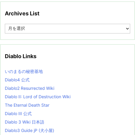
Archives List
A
r
c
h
i
v
Diablo Links
e
s
L
いのまるの秘密基地
i
s
Diablo4 公式
t
Diablo2 Resurrected Wiki
Diablo II: Lord of Destruction Wiki
The Eternal Death Star
Diablo III 公式
Diablo 3 Wiki 日本語
Diablo3 Guide jP (犬小屋)