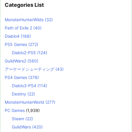
Categories List
MonsterHunterWilds
(32)
Path of Exile 2
(40)
Diablo4
(188)
PS5 Games
(272)
Diablo2-PS5
(124)
GuildWars2
(560)
アーケードシューティング
(43)
PS4 Games
(378)
Diablo3-PS4
(114)
Destiny
(22)
MonsterHunterWorld
(277)
PC Games
(1,939)
Steam
(22)
GuildWars
(420)