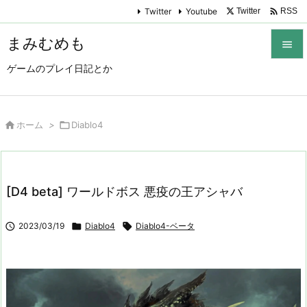

Twitter
Youtube
Twitter
RSS
まみむめも

ゲームのプレイ日記とか

メニュ

サイド

ホーム
>

Diablo4

前へ

[D4 beta] ワールドボス 悪疫の王アシャバ
次へ


2023/03/19

Diablo4

Diablo4-ベータ
検索