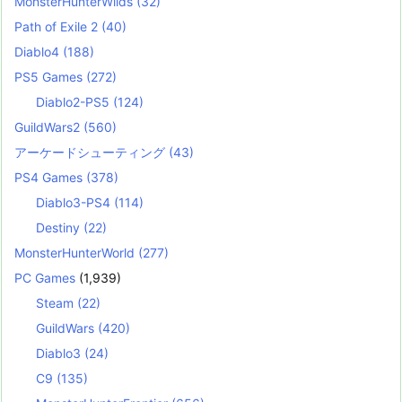
MonsterHunterWilds
(32)
Path of Exile 2
(40)
Diablo4
(188)
PS5 Games
(272)
Diablo2-PS5
(124)
GuildWars2
(560)
アーケードシューティング
(43)
PS4 Games
(378)
Diablo3-PS4
(114)
Destiny
(22)
MonsterHunterWorld
(277)
PC Games
(1,939)
Steam
(22)
GuildWars
(420)
Diablo3
(24)
C9
(135)