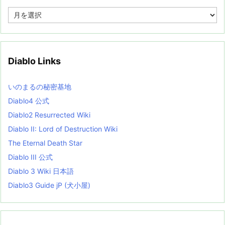
A
r
c
h
i
v
Diablo Links
e
s
L
いのまるの秘密基地
i
s
Diablo4 公式
t
Diablo2 Resurrected Wiki
Diablo II: Lord of Destruction Wiki
The Eternal Death Star
Diablo III 公式
Diablo 3 Wiki 日本語
Diablo3 Guide jP (犬小屋)