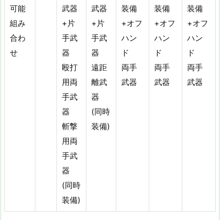
可能
武器
武器
装備
装備
装備
組み
+片
+片
+オフ
+オフ
+オフ
合わ
手武
手武
ハン
ハン
ハン
せ
器
器
ド
ド
ド
殴打
遠距
両手
両手
両手
用両
離武
武器
武器
武器
手武
器
器
(同時
斬撃
装備)
用両
手武
器
(同時
装備)