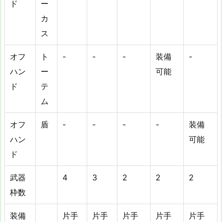
ド
ー
カ
ス
オフ
ト
-
-
-
装備
-
ハン
ー
可能
ド
テ
ム
オフ
盾
-
-
-
-
装備
ハン
可能
ド
武器
4
3
2
2
2
枠数
装備
片手
片手
片手
片手
片手