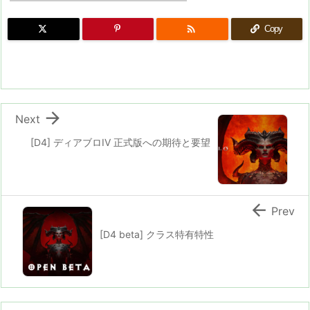

Copy

Next
[D4] ディアブロIV 正式版への期待と要望

Prev
[D4 beta] クラス特有特性