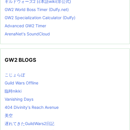
ギルドウォーズ2 日本語wiki(非公式)
GW2 World Boss Timer (Dulfy.net)
GW2 Specialization Calculator (Dulfy)
Advanced GW2 Timer
ArenaNet's SoundCloud
GW2 BLOGS
こじょらぼ
Guild Wars Offline
臨時nikki
Vanishing Days
404 Divinity's Reach Avenue
美空
遅れてきたGuildWars2日記