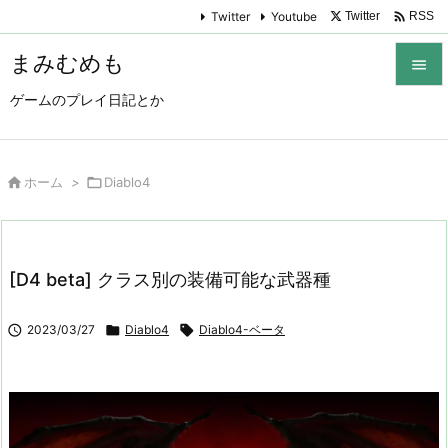

Twitter
Youtube
Twitter
RSS
まみむめも

ゲームのプレイ日記とか

メニュ

サイド

ホーム
>

Diablo4

前へ

[D4 beta] クラス別の装備可能な武器種
次へ


2023/03/27

Diablo4

Diablo4-ベータ
検索