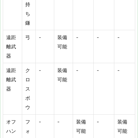
持
ち
鎌
遠距
弓
-
装備
-
-
-
離武
可能
器
遠距
ク
-
装備
-
-
-
離武
ロ
可能
器
ス
ボ
ウ
オフ
フ
-
-
装備
-
装備
ハン
ォ
可能
可能