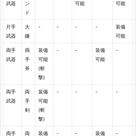
武器
ン
可能
可能
ド
片手
大
-
-
-
-
装備
武器
鎌
可能
両手
両
装備
-
-
装備
-
武器
手
可能
可能
斧
(斬
撃)
両手
両
装備
-
-
-
-
武器
手
可能
剣
(斬
撃)
両手
両
装備
-
-
装備
-