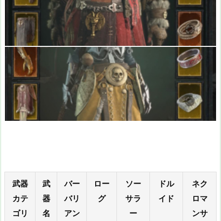
武器
武
バー
ロー
ソー
ドル
ネク
カテ
器
バリ
グ
サラ
イド
ロマ
ゴリ
名
アン
ー
ンサ