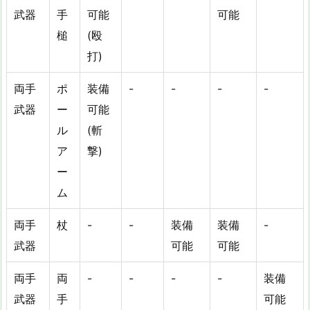
武器
手
可能
可能
槌
(殴
打)
両手
ポ
装備
-
-
-
-
武器
ー
可能
ル
(斬
ア
撃)
ー
ム
両手
杖
-
-
装備
装備
-
武器
可能
可能
両手
両
-
-
-
-
装備
武器
手
可能