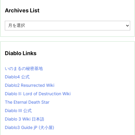
Archives List
A
r
c
h
i
v
Diablo Links
e
s
L
いのまるの秘密基地
i
s
Diablo4 公式
t
Diablo2 Resurrected Wiki
Diablo II: Lord of Destruction Wiki
The Eternal Death Star
Diablo III 公式
Diablo 3 Wiki 日本語
Diablo3 Guide jP (犬小屋)