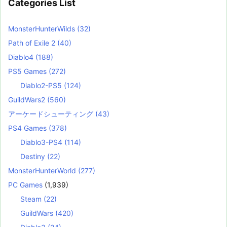
Categories List
MonsterHunterWilds
(32)
Path of Exile 2
(40)
Diablo4
(188)
PS5 Games
(272)
Diablo2-PS5
(124)
GuildWars2
(560)
アーケードシューティング
(43)
PS4 Games
(378)
Diablo3-PS4
(114)
Destiny
(22)
MonsterHunterWorld
(277)
PC Games
(1,939)
Steam
(22)
GuildWars
(420)