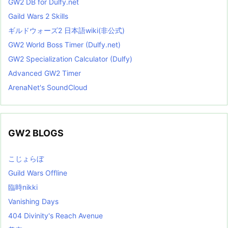
GW2 DB for Dulfy.net
Gaild Wars 2 Skills
ギルドウォーズ2 日本語wiki(非公式)
GW2 World Boss Timer (Dulfy.net)
GW2 Specialization Calculator (Dulfy)
Advanced GW2 Timer
ArenaNet's SoundCloud
GW2 BLOGS
こじょらぼ
Guild Wars Offline
臨時nikki
Vanishing Days
404 Divinity's Reach Avenue