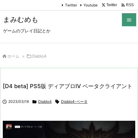

Twitter
Youtube
Twitter
RSS
まみむめも

ゲームのプレイ日記とか

メニュ

サイド

ホーム
>

Diablo4

前へ

[D4 beta] PS5版 ディアブロIV ベータクライアント
次へ


2023/03/16

Diablo4

Diablo4-ベータ
検索