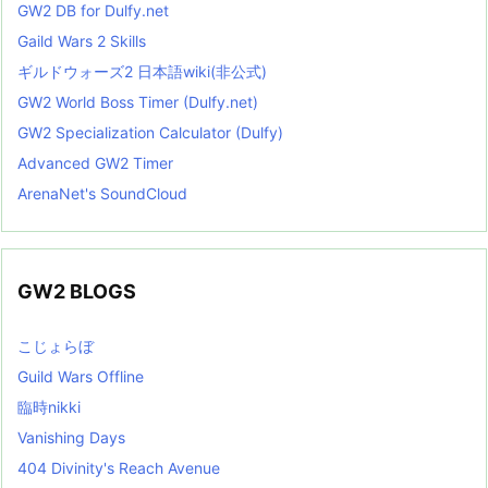
GW2 DB for Dulfy.net
Gaild Wars 2 Skills
ギルドウォーズ2 日本語wiki(非公式)
GW2 World Boss Timer (Dulfy.net)
GW2 Specialization Calculator (Dulfy)
Advanced GW2 Timer
ArenaNet's SoundCloud
GW2 BLOGS
こじょらぼ
Guild Wars Offline
臨時nikki
Vanishing Days
404 Divinity's Reach Avenue