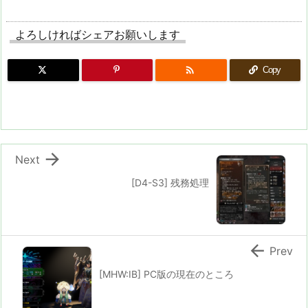
よろしければシェアお願いします

Copy

Next
[D4-S3] 残務処理

Prev
[MHW:IB] PC版の現在のところ