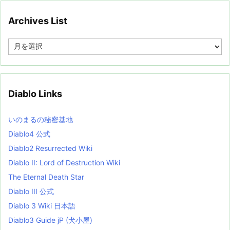
Archives List
A
r
c
h
i
v
Diablo Links
e
s
L
いのまるの秘密基地
i
s
Diablo4 公式
t
Diablo2 Resurrected Wiki
Diablo II: Lord of Destruction Wiki
The Eternal Death Star
Diablo III 公式
Diablo 3 Wiki 日本語
Diablo3 Guide jP (犬小屋)