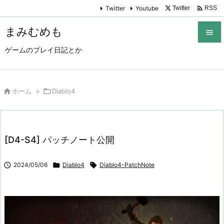

Twitter
Youtube
Twitter
RSS
まみむめも

ゲームのプレイ日記とか

メニュ

サイド

ホーム
>

Diablo4

前へ

[D4-S4] パッチノート公開
次へ


2024/05/06

Diablo4

Diablo4-PatchNote
検索