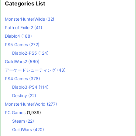
Categories List
MonsterHunterWilds
(32)
Path of Exile 2
(41)
Diablo4
(188)
PS5 Games
(272)
Diablo2-PS5
(124)
GuildWars2
(560)
アーケードシューティング
(43)
PS4 Games
(378)
Diablo3-PS4
(114)
Destiny
(22)
MonsterHunterWorld
(277)
PC Games
(1,939)
Steam
(22)
GuildWars
(420)