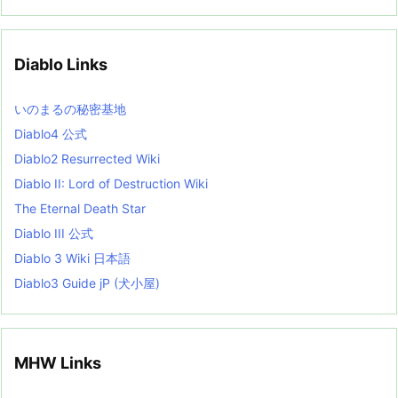
c
h
i
v
Diablo Links
e
s
L
いのまるの秘密基地
i
s
Diablo4 公式
t
Diablo2 Resurrected Wiki
Diablo II: Lord of Destruction Wiki
The Eternal Death Star
Diablo III 公式
Diablo 3 Wiki 日本語
Diablo3 Guide jP (犬小屋)
MHW Links