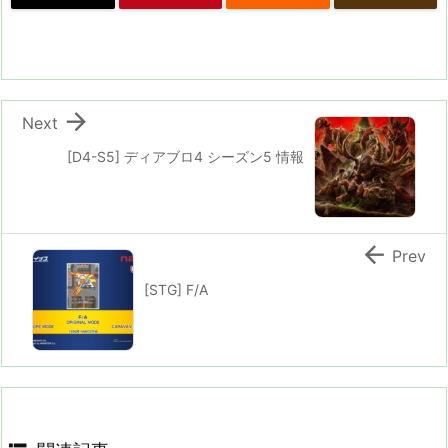

Next
[D4-S5] ディアブロ4 シーズン5 情報

Prev
[STG] F/A