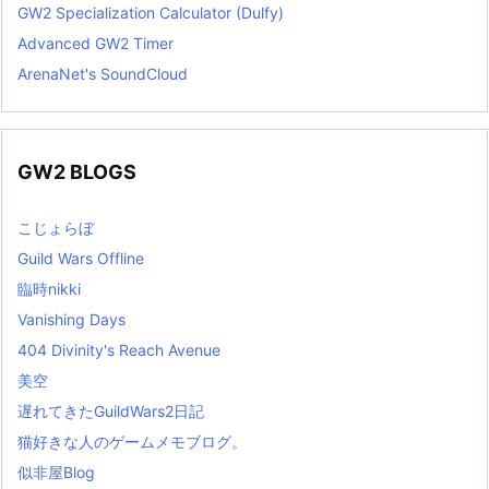
GW2 Specialization Calculator (Dulfy)
Advanced GW2 Timer
ArenaNet's SoundCloud
GW2 BLOGS
こじょらぼ
Guild Wars Offline
臨時nikki
Vanishing Days
404 Divinity's Reach Avenue
美空
遅れてきたGuildWars2日記
猫好きな人のゲームメモブログ。
似非屋Blog