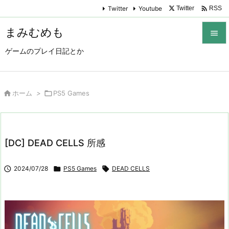

Twitter
Youtube
Twitter
RSS
まみむめも

ゲームのプレイ日記とか

メニュ

サイド

ホーム
>

PS5 Games

前へ

[DC] DEAD CELLS 所感
次へ


2024/07/28

PS5 Games

DEAD CELLS
検索