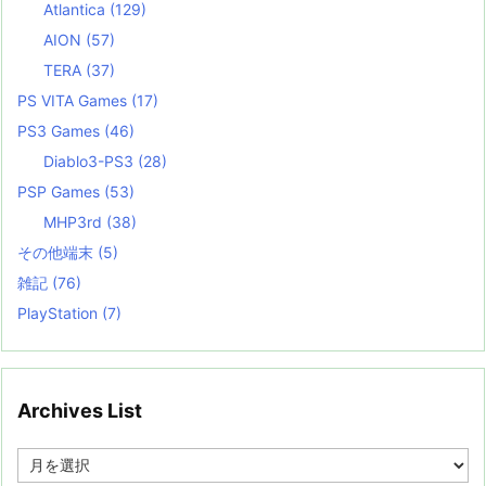
Atlantica
(129)
AION
(57)
TERA
(37)
PS VITA Games
(17)
PS3 Games
(46)
Diablo3-PS3
(28)
PSP Games
(53)
MHP3rd
(38)
その他端末
(5)
雑記
(76)
PlayStation
(7)
Archives List
A
r