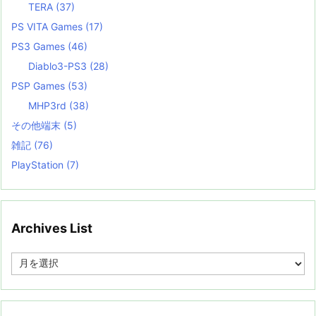
TERA
(37)
PS VITA Games
(17)
PS3 Games
(46)
Diablo3-PS3
(28)
PSP Games
(53)
MHP3rd
(38)
その他端末
(5)
雑記
(76)
PlayStation
(7)
Archives List
A
r
c
h
i