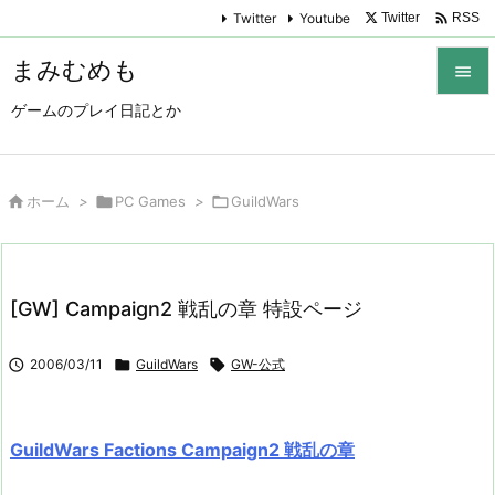

Twitter
Youtube
Twitter
RSS
まみむめも

ゲームのプレイ日記とか

メニュ

サイド

ホーム
>

PC Games
>

GuildWars

前へ

[GW] Campaign2 戦乱の章 特設ページ
次へ


2006/03/11

GuildWars

GW-公式
検索
GuildWars Factions Campaign2 戦乱の章