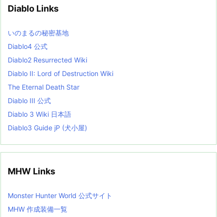
v
Diablo Links
e
s
L
いのまるの秘密基地
i
s
Diablo4 公式
t
Diablo2 Resurrected Wiki
Diablo II: Lord of Destruction Wiki
The Eternal Death Star
Diablo III 公式
Diablo 3 Wiki 日本語
Diablo3 Guide jP (犬小屋)
MHW Links
Monster Hunter World 公式サイト
MHW 作成装備一覧