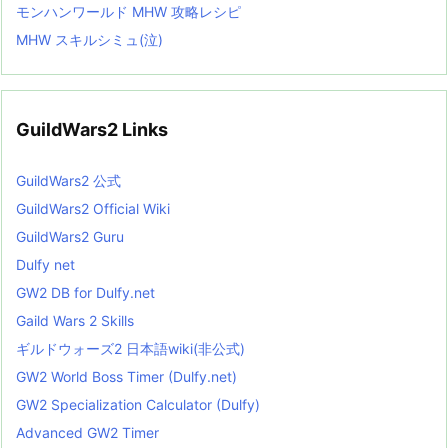
モンハンワールド MHW 攻略レシピ
MHW スキルシミュ(泣)
GuildWars2 Links
GuildWars2 公式
GuildWars2 Official Wiki
GuildWars2 Guru
Dulfy net
GW2 DB for Dulfy.net
Gaild Wars 2 Skills
ギルドウォーズ2 日本語wiki(非公式)
GW2 World Boss Timer (Dulfy.net)
GW2 Specialization Calculator (Dulfy)
Advanced GW2 Timer