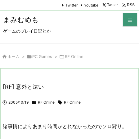

Twitter
Youtube
Twitter
RSS
まみむめも

ゲームのプレイ日記とか

メニュ

サイド

ホーム
>

PC Games
>

RF Online

前へ

[RF] 意外と遠い
次へ


2005/10/19

RF Online

RF Online
検索
諸事情によりあまり時間がとれなかったのでソロ狩り。