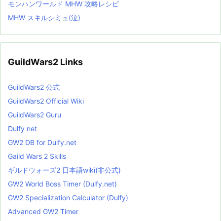
モンハンワールド MHW 攻略レシピ
MHW スキルシミュ(泣)
GuildWars2 Links
GuildWars2 公式
GuildWars2 Official Wiki
GuildWars2 Guru
Dulfy net
GW2 DB for Dulfy.net
Gaild Wars 2 Skills
ギルドウォーズ2 日本語wiki(非公式)
GW2 World Boss Timer (Dulfy.net)
GW2 Specialization Calculator (Dulfy)
Advanced GW2 Timer