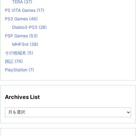
TERA
(37)
PS VITA Games
(17)
PS3 Games
(46)
Diablo3-PS3
(28)
PSP Games
(53)
MHP3rd
(38)
その他端末
(5)
雑記
(76)
PlayStation
(7)
Archives List
A
r
c
h
i
v