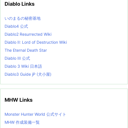
Diablo Links
e
s
L
いのまるの秘密基地
i
s
Diablo4 公式
t
Diablo2 Resurrected Wiki
Diablo II: Lord of Destruction Wiki
The Eternal Death Star
Diablo III 公式
Diablo 3 Wiki 日本語
Diablo3 Guide jP (犬小屋)
MHW Links
Monster Hunter World 公式サイト
MHW 作成装備一覧