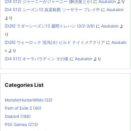
[D4 S12] ジャーニーがジャーニー (解決案とか)
に
Asukalon
より
[D4 S12] シーズン12 血宴殺戮 ソーサラー プレイ中
に
Asukalon
より
[D2R] ラダーシーズン13 週間トレハン (3/2-3/8)
に
Asukalon
よ
り
[D2R] ウォーロック 混沌(火) ビルド ナイトメアクリア
に
Asukalo
n
より
[D4 S11] オーラパラディン その後
に
Asukalon
より
Categories List
MonsterHunterWilds
(32)
Path of Exile 2
(40)
Diablo4
(188)
PS5 Games
(272)