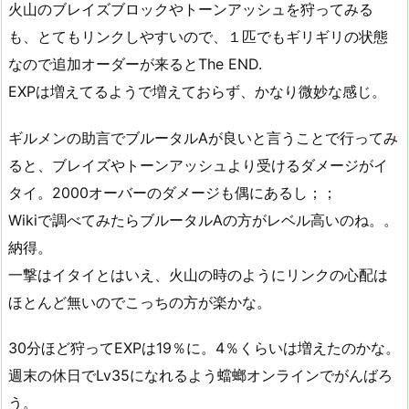
火山のブレイズブロックやトーンアッシュを狩ってみる
も、とてもリンクしやすいので、１匹でもギリギリの状態
なので追加オーダーが来るとThe END.
EXPは増えてるようで増えておらず、かなり微妙な感じ。
ギルメンの助言でブルータルAが良いと言うことで行ってみ
ると、ブレイズやトーンアッシュより受けるダメージがイ
タイ。2000オーバーのダメージも偶にあるし；；
Wikiで調べてみたらブルータルAの方がレベル高いのね。。
納得。
一撃はイタイとはいえ、火山の時のようにリンクの心配は
ほとんど無いのでこっちの方が楽かな。
30分ほど狩ってEXPは19％に。4％くらいは増えたのかな。
週末の休日でLv35になれるよう蟷螂オンラインでがんばろ
う。