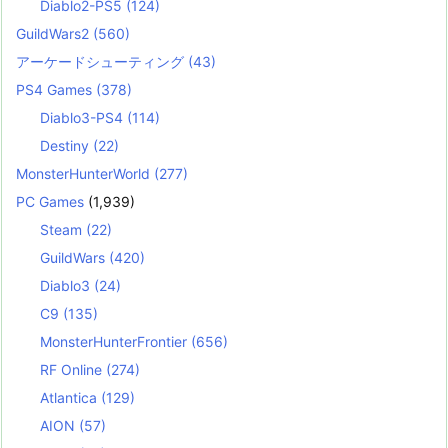
Diablo2-PS5
(124)
GuildWars2
(560)
アーケードシューティング
(43)
PS4 Games
(378)
Diablo3-PS4
(114)
Destiny
(22)
MonsterHunterWorld
(277)
PC Games
(1,939)
Steam
(22)
GuildWars
(420)
Diablo3
(24)
C9
(135)
MonsterHunterFrontier
(656)
RF Online
(274)
Atlantica
(129)
AION
(57)