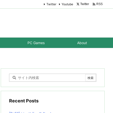

Twitter
Youtube
Twitter
RSS
PC Games
About
Recent Posts