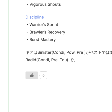
・Vigorous Shouts
Discipline
・Warrior’s Sprint
・Brawler’s Recovery
・Burst Mastery
ギアはSinister(Condi, Pow, Pre )
Radid(Condi, Pre, Tou) で。
0