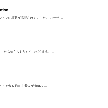
ation
ションの概要が掲載されてました。 バーサ ...
hef もようやく Lv400達成。 ...
出る Exotic装備がHeavy ...