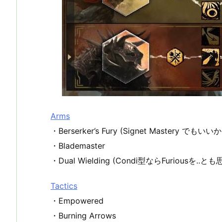
Arms
・Berserker’s Fury (Signet Mastery でもいい
・Blademaster
・Dual Wielding (Condi型ならFuriou
Tactics
・Empowered
・Burning Arrows