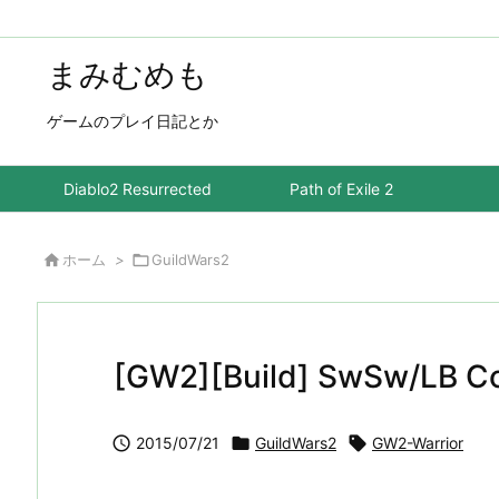
まみむめも
ゲームのプレイ日記とか
Diablo2 Resurrected
Path of Exile 2

ホーム
>

GuildWars2
[GW2][Build] SwSw/LB

2015/07/21

GuildWars2

GW2-Warrior