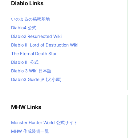
Diablo Links
e
s
L
いのまるの秘密基地
i
s
Diablo4 公式
t
Diablo2 Resurrected Wiki
Diablo II: Lord of Destruction Wiki
The Eternal Death Star
Diablo III 公式
Diablo 3 Wiki 日本語
Diablo3 Guide jP (犬小屋)
MHW Links
Monster Hunter World 公式サイト
MHW 作成装備一覧