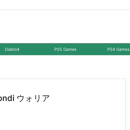
Diablo4
PS5 Games
PS4 Games
 Condi ウォリア