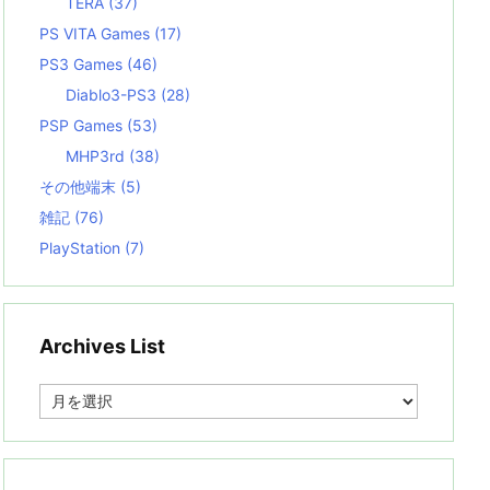
TERA
(37)
PS VITA Games
(17)
PS3 Games
(46)
Diablo3-PS3
(28)
PSP Games
(53)
MHP3rd
(38)
その他端末
(5)
雑記
(76)
PlayStation
(7)
Archives List
A
r
c
h
i
v