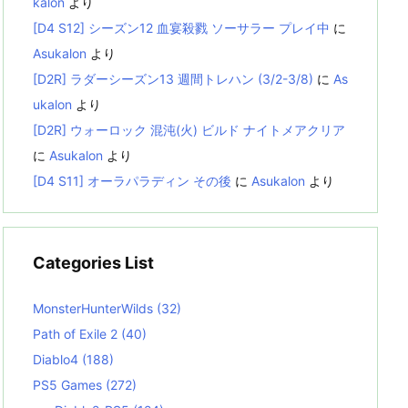
kalon
より
[D4 S12] シーズン12 血宴殺戮 ソーサラー プレイ中
に
Asukalon
より
[D2R] ラダーシーズン13 週間トレハン (3/2-3/8)
に
As
ukalon
より
[D2R] ウォーロック 混沌(火) ビルド ナイトメアクリア
に
Asukalon
より
[D4 S11] オーラパラディン その後
に
Asukalon
より
Categories List
MonsterHunterWilds
(32)
Path of Exile 2
(40)
Diablo4
(188)
PS5 Games
(272)