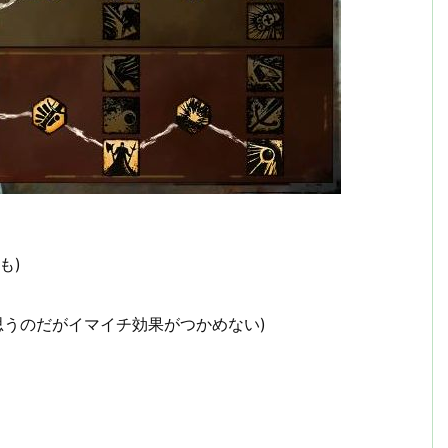
かも)
sを..とも思うのだがイマイチ効果がつかめない)