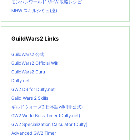
モンハンワールド MHW 攻略レシピ
MHW スキルシミュ(泣)
GuildWars2 Links
GuildWars2 公式
GuildWars2 Official Wiki
GuildWars2 Guru
Dulfy net
GW2 DB for Dulfy.net
Gaild Wars 2 Skills
ギルドウォーズ2 日本語wiki(非公式)
GW2 World Boss Timer (Dulfy.net)
GW2 Specialization Calculator (Dulfy)
Advanced GW2 Timer