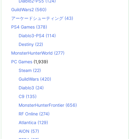
Diablo2-PS5
(124)
GuildWars2
(560)
アーケードシューティング
(43)
PS4 Games
(378)
Diablo3-PS4
(114)
Destiny
(22)
MonsterHunterWorld
(277)
PC Games
(1,939)
Steam
(22)
GuildWars
(420)
Diablo3
(24)
C9
(135)
MonsterHunterFrontier
(656)
RF Online
(274)
Atlantica
(129)
AION
(57)