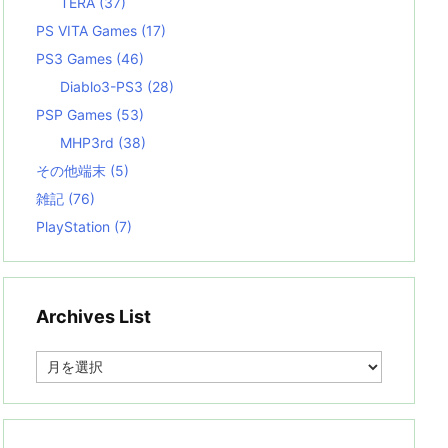
TERA
(37)
PS VITA Games
(17)
PS3 Games
(46)
Diablo3-PS3
(28)
PSP Games
(53)
MHP3rd
(38)
その他端末
(5)
雑記
(76)
PlayStation
(7)
Archives List
A
r
c
h
i
v