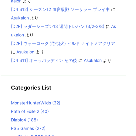
kalon
より
[D4 S12] シーズン12 血宴殺戮 ソーサラー プレイ中
に
Asukalon
より
[D2R] ラダーシーズン13 週間トレハン (3/2-3/8)
に
As
ukalon
より
[D2R] ウォーロック 混沌(火) ビルド ナイトメアクリア
に
Asukalon
より
[D4 S11] オーラパラディン その後
に
Asukalon
より
Categories List
MonsterHunterWilds
(32)
Path of Exile 2
(40)
Diablo4
(188)
PS5 Games
(272)