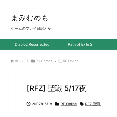
まみむめも
ゲームのプレイ日記とか
Diablo2 Resurrected
Path of Exile 2

ホーム
>

PC Games
>

RF Online
[RFZ] 聖戦 5/17夜

2007/05/18

RF Online

RFZ-聖戦