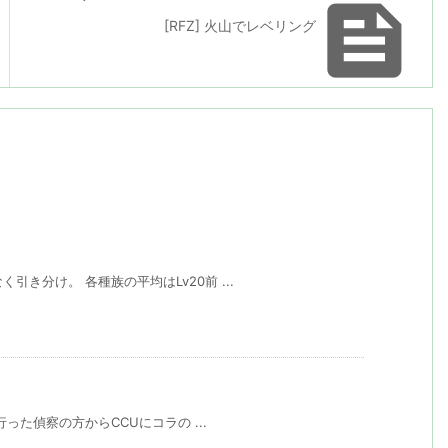

[RFZ] 火山でレベリング
く引き分け。 各種族の平均はLv20前 ...
に行った偵察の方からCCUにコラの ...