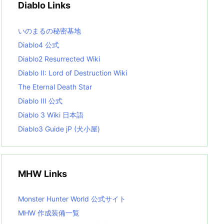
Diablo Links
e
s
L
いのまるの秘密基地
i
s
Diablo4 公式
t
Diablo2 Resurrected Wiki
Diablo II: Lord of Destruction Wiki
The Eternal Death Star
Diablo III 公式
Diablo 3 Wiki 日本語
Diablo3 Guide jP (犬小屋)
MHW Links
Monster Hunter World 公式サイト
MHW 作成装備一覧