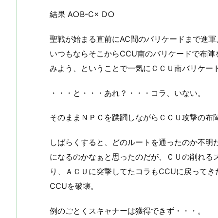
結果 A○B-C× D○
聖戦が始まる直前にAC間のバリケードまで進軍
いつもならそこからCCU南のバリケードで布
みよう、ということで一気にＣＣＵ南バリケー
・・・と・・・あれ？・・・コラ、いない。
そのままＮＰＣを蹂躙しながらＣＣＵ攻撃の布
しばらくすると、どのルートを通ったのか不明だ
になるのかなぁと思ったのだが、ＣＵの削れるス
り、ＡＣＵに突撃してたコラもCCUに戻ってき
CCUを破壊。
例のごとくスキャナーは獲得できず・・・。