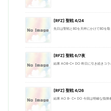
[RFZ] 聖戦 4/24
先日は聖戦とBDを天秤にかけてBDを取っ
[RFZ] 聖戦 6/7夜
結果 A○B-C× D○ 昨日に引き続きコ
[RFZ] 聖戦 4/26
結果 A○ B- C× D○ 今回は明確な指