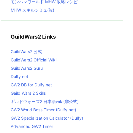
モンハンワールド MHW 攻略レシピ
MHW スキルシミュ(泣)
GuildWars2 Links
GuildWars2 公式
GuildWars2 Official Wiki
GuildWars2 Guru
Dulfy net
GW2 DB for Dulfy.net
Gaild Wars 2 Skills
ギルドウォーズ2 日本語wiki(非公式)
GW2 World Boss Timer (Dulfy.net)
GW2 Specialization Calculator (Dulfy)
Advanced GW2 Timer