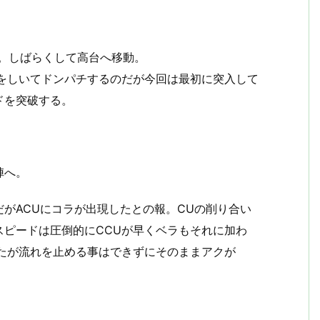
。しばらくして高台へ移動。
陣をしいてドンパチするのだが今回は最初に突入して
ドを突破する。
陣へ。
がACUにコラが出現したとの報。CUの削り合い
ピードは圧倒的にCCUが早くベラもそれに加わ
たが流れを止める事はできずにそのままアクが