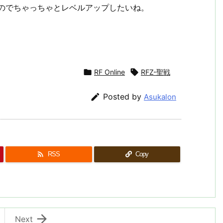
いのでちゃっちゃとレベルアップしたいね。

RF Online

RFZ-聖戦

Posted by
Asukalon

RSS
Copy

Next