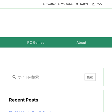

Twitter
Youtube
Twitter
RSS
PC Games
About
Recent Posts