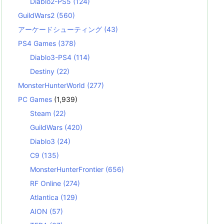
Diablo2-PS5
(124)
GuildWars2
(560)
アーケードシューティング
(43)
PS4 Games
(378)
Diablo3-PS4
(114)
Destiny
(22)
MonsterHunterWorld
(277)
PC Games
(1,939)
Steam
(22)
GuildWars
(420)
Diablo3
(24)
C9
(135)
MonsterHunterFrontier
(656)
RF Online
(274)
Atlantica
(129)
AION
(57)