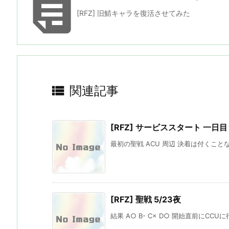

[RFZ] 旧鯖キャラを復活させてみた

関連記事
[RFZ] サービススタート 一日目
最初の聖戦 ACU 周辺 決着は付くことな
[RFZ] 聖戦 5/23夜
結果 A○ B- C× D○ 開始直前にCCU