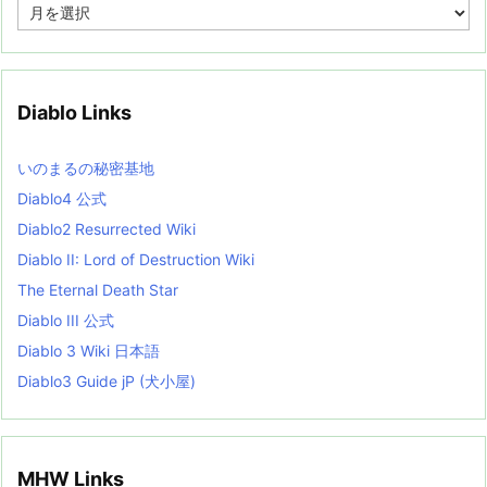
A
r
c
h
i
v
Diablo Links
e
s
L
いのまるの秘密基地
i
s
Diablo4 公式
t
Diablo2 Resurrected Wiki
Diablo II: Lord of Destruction Wiki
The Eternal Death Star
Diablo III 公式
Diablo 3 Wiki 日本語
Diablo3 Guide jP (犬小屋)
MHW Links