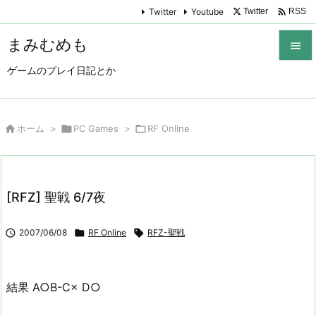

Twitter
Youtube
Twitter
RSS
まみむめも

ゲームのプレイ日記とか

メニュ

サイド

ホーム
>

PC Games
>

RF Online

前へ

[RFZ] 聖戦 6/7夜
次へ


2007/06/08

RF Online

RFZ-聖戦
検索
結果 A○B-C× D○