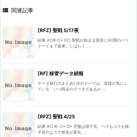

関連記事
[RFZ] 聖戦 5/17夜
結果 A○B-C× D○ 聖戦が始まる直前にAC間のバリ
ケードまで進軍。しばらく ...
[RF] 移管データ続報
データ移行のまとめ] 次のテーマは、皆様が気にし
ている「いつ時点のデータであるか ...
[RFZ] 聖戦 4/25
結果 A○ B- C× D× 序盤は様子見。ベラもコラも様
子見のようで状況が変化 ...