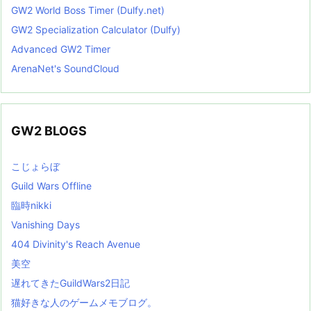
GW2 World Boss Timer (Dulfy.net)
GW2 Specialization Calculator (Dulfy)
Advanced GW2 Timer
ArenaNet's SoundCloud
GW2 BLOGS
こじょらぼ
Guild Wars Offline
臨時nikki
Vanishing Days
404 Divinity's Reach Avenue
美空
遅れてきたGuildWars2日記
猫好きな人のゲームメモブログ。