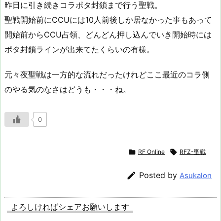
昨日に引き続きコラポタ封鎖まで行う聖戦。
聖戦開始前にCCUには10人前後しか居なかった事もあって
開始前からCCU占領、どんどん押し込んでいき開始時には
ポタ封鎖ラインが出来てたくらいの有様。
元々夜聖戦は一方的な流れだったけれどここ最近のコラ側
のやる気のなさはどうも・・・ね。
0

RF Online

RFZ-聖戦

Posted by
Asukalon
よろしければシェアお願いします