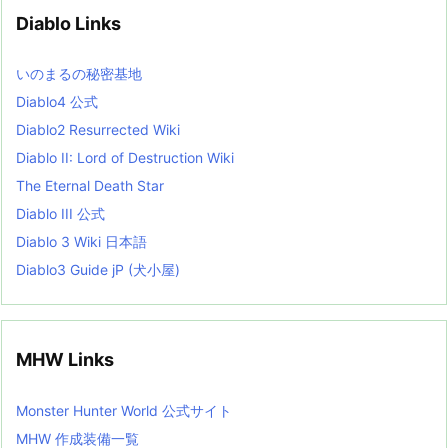
v
Diablo Links
e
s
L
いのまるの秘密基地
i
s
Diablo4 公式
t
Diablo2 Resurrected Wiki
Diablo II: Lord of Destruction Wiki
The Eternal Death Star
Diablo III 公式
Diablo 3 Wiki 日本語
Diablo3 Guide jP (犬小屋)
MHW Links
Monster Hunter World 公式サイト
MHW 作成装備一覧