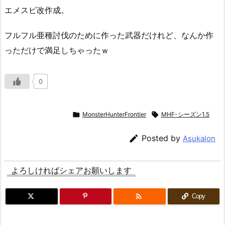
エメスピ改作成。
フルフル亜種討伐のために作った武器だけれど、なんか作
っただけで満足しちゃったｗ
0

MonsterHunterFrontier

MHF-シーズン1.5

Posted by
Asukalon
よろしければシェアお願いします

Copy