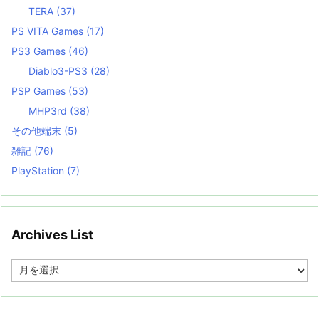
TERA
(37)
PS VITA Games
(17)
PS3 Games
(46)
Diablo3-PS3
(28)
PSP Games
(53)
MHP3rd
(38)
その他端末
(5)
雑記
(76)
PlayStation
(7)
Archives List
A
r
c
h
i