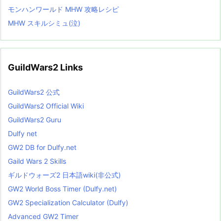
モンハンワールド MHW 攻略レシピ
MHW スキルシミュ(泣)
GuildWars2 Links
GuildWars2 公式
GuildWars2 Official Wiki
GuildWars2 Guru
Dulfy net
GW2 DB for Dulfy.net
Gaild Wars 2 Skills
ギルドウォーズ2 日本語wiki(非公式)
GW2 World Boss Timer (Dulfy.net)
GW2 Specialization Calculator (Dulfy)
Advanced GW2 Timer