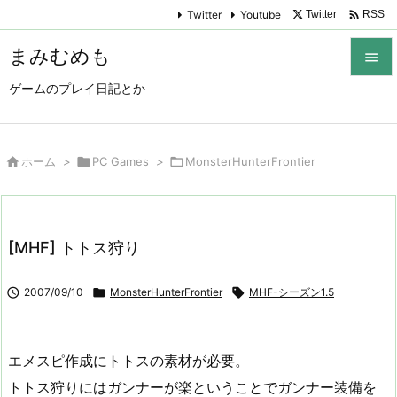

Twitter
Youtube
Twitter
RSS
まみむめも

ゲームのプレイ日記とか

メニュ

サイド

ホーム
>

PC Games
>

MonsterHunterFrontier

前へ

[MHF] トトス狩り
次へ


2007/09/10

MonsterHunterFrontier

MHF-シーズン1.5
検索
エメスピ作成にトトスの素材が必要。
トトス狩りにはガンナーが楽ということでガンナー装備を