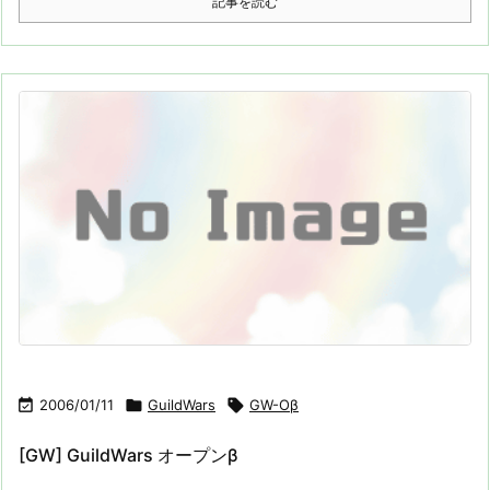
記事を読む

2006/01/11

GuildWars

GW-Oβ
[GW] GuildWars オープンβ