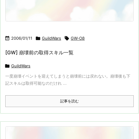

2006/01/11

GuildWars

GW-Oβ
[GW] 崩壊前の取得スキル一覧

GuildWars
一度崩壊イベントを迎えてしまうと崩壊前には戻れない。崩壊後も下
記スキルは取得可能なのだけれ ...
記事を読む