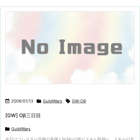

2006/01/13

GuildWars

GW-Oβ
[GW] Oβ三日目

GuildWars
今日はコレクター交換の装備とN/Moの残りスキル取得へ。スキルの方