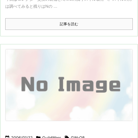
は調べてみると残りはNの ...
記事を読む

2006/01/12

GuildWars

GW-Oβ