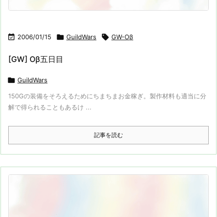

2006/01/15

GuildWars

GW-Oβ
[GW] Oβ五日目

GuildWars
150Gの装備をそろえるためにちまちまお金稼ぎ。製作材料も適当に分
解で得られることもあるけ ...
記事を読む