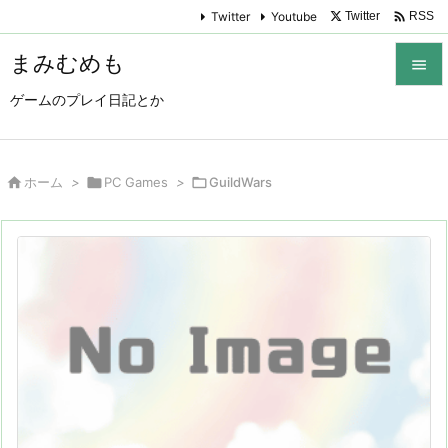

Twitter
Youtube
Twitter
RSS
まみむめも

ゲームのプレイ日記とか

メニュ

サイド

ホーム
>

PC Games
>

GuildWars

前へ

次へ

検索