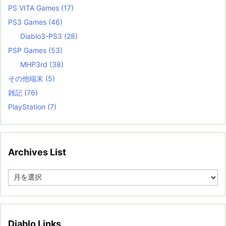
PS VITA Games
(17)
PS3 Games
(46)
Diablo3-PS3
(28)
PSP Games
(53)
MHP3rd
(38)
その他端末
(5)
雑記
(76)
PlayStation
(7)
Archives List
A
r
c
h
i
v
Diablo Links
e