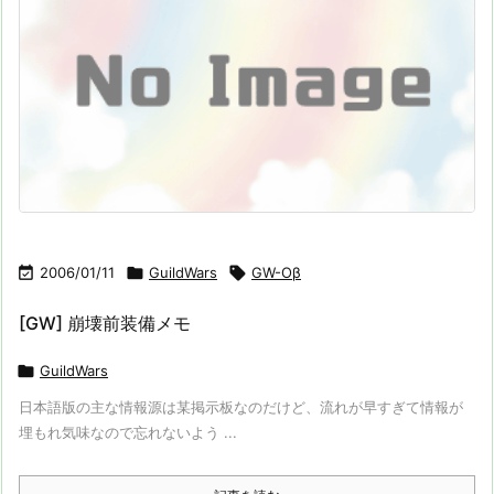

2006/01/11

GuildWars

GW-Oβ
[GW] 崩壊前装備メモ

GuildWars
日本語版の主な情報源は某掲示板なのだけど、流れが早すぎて情報が
埋もれ気味なので忘れないよう ...