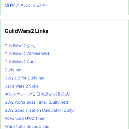
MHW スキルシミュ(泣)
GuildWars2 Links
GuildWars2 公式
GuildWars2 Official Wiki
GuildWars2 Guru
Dulfy net
GW2 DB for Dulfy.net
Gaild Wars 2 Skills
ギルドウォーズ2 日本語wiki(非公式)
GW2 World Boss Timer (Dulfy.net)
GW2 Specialization Calculator (Dulfy)
Advanced GW2 Timer
ArenaNet's SoundCloud