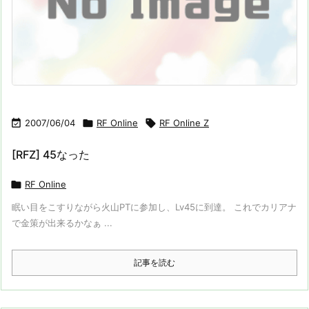

2007/06/04

RF Online

RF Online Z
[RFZ] 45なった

RF Online
眠い目をこすりながら火山PTに参加し、Lv45に到達。 これでカリアナ
で金策が出来るかなぁ ...
記事を読む