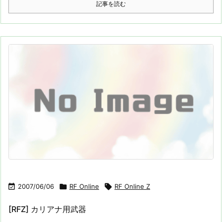
記事を読む

2007/06/06

RF Online

RF Online Z
[RFZ] カリアナ用武器