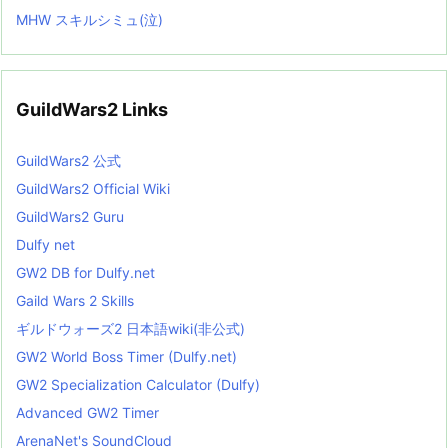
MHW スキルシミュ(泣)
GuildWars2 Links
GuildWars2 公式
GuildWars2 Official Wiki
GuildWars2 Guru
Dulfy net
GW2 DB for Dulfy.net
Gaild Wars 2 Skills
ギルドウォーズ2 日本語wiki(非公式)
GW2 World Boss Timer (Dulfy.net)
GW2 Specialization Calculator (Dulfy)
Advanced GW2 Timer
ArenaNet's SoundCloud