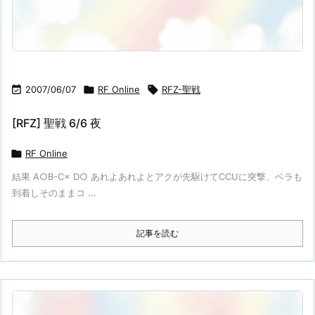

2007/06/07

RF Online

RFZ-聖戦
[RFZ] 聖戦 6/6 夜

RF Online
結果 A○B-C× D○ あれよあれよとアクが先駆けてCCUに突撃、ベラも
到着しそのままコ ...
記事を読む