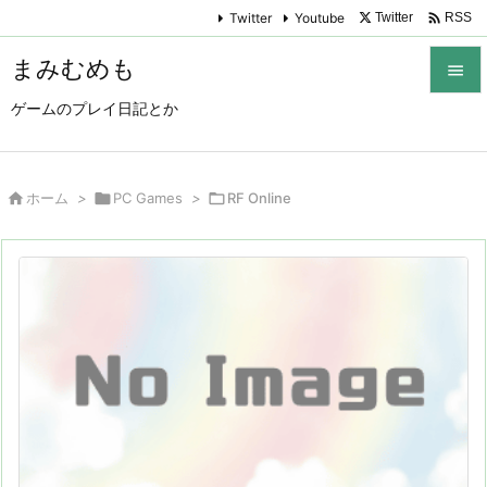

Twitter
Youtube
Twitter
RSS
まみむめも

ゲームのプレイ日記とか

メニュ

サイド

ホーム
>

PC Games
>

RF Online

前へ

次へ

検索