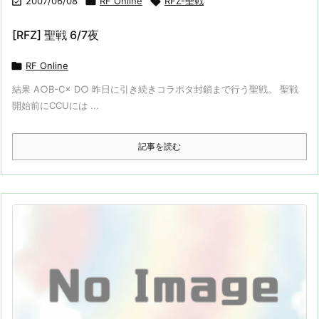

2007/06/08

RF Online

RFZ-聖戦
[RFZ] 聖戦 6/7夜

RF Online
結果 A○B-C× D○ 昨日に引き続きコラポタ封鎖まで行う聖戦。 聖戦
開始前にCCUには ...
記事を読む