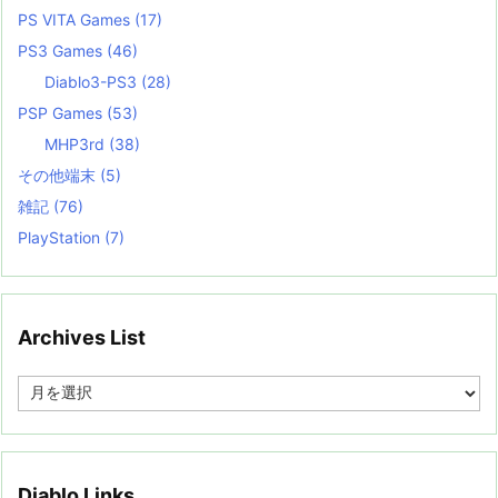
PS VITA Games
(17)
PS3 Games
(46)
Diablo3-PS3
(28)
PSP Games
(53)
MHP3rd
(38)
その他端末
(5)
雑記
(76)
PlayStation
(7)
Archives List
A
r
c
h
i
v
Diablo Links