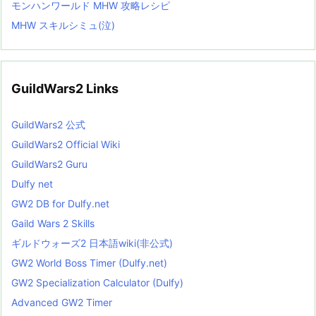
モンハンワールド MHW 攻略レシピ
MHW スキルシミュ(泣)
GuildWars2 Links
GuildWars2 公式
GuildWars2 Official Wiki
GuildWars2 Guru
Dulfy net
GW2 DB for Dulfy.net
Gaild Wars 2 Skills
ギルドウォーズ2 日本語wiki(非公式)
GW2 World Boss Timer (Dulfy.net)
GW2 Specialization Calculator (Dulfy)
Advanced GW2 Timer