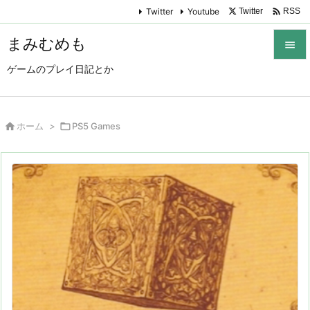

Twitter
Youtube
Twitter
RSS
まみむめも

ゲームのプレイ日記とか

メニュ

サイド

ホーム
>

PS5 Games

前へ

次へ

検索