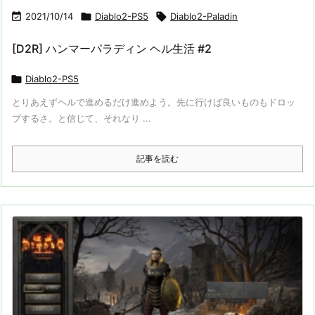

2021/10/14

Diablo2-PS5

Diablo2-Paladin
[D2R] ハンマーパラディン ヘル生活 #2

Diablo2-PS5
とりあえずヘルで進めるだけ進めよう。先に行けば良いものもドロッ
プするさ。と信じて、それなり ...
記事を読む