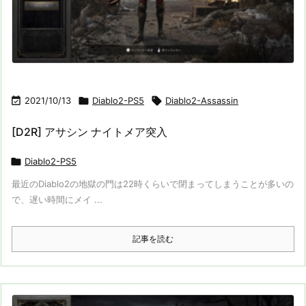

2021/10/13

Diablo2-PS5

Diablo2-Assassin
[D2R] アサシン ナイトメア突入

Diablo2-PS5
最近のDiablo2の地獄の門は22時くらいで閉まってしまうことが多いの
で、遅い時間にメイ ...
記事を読む