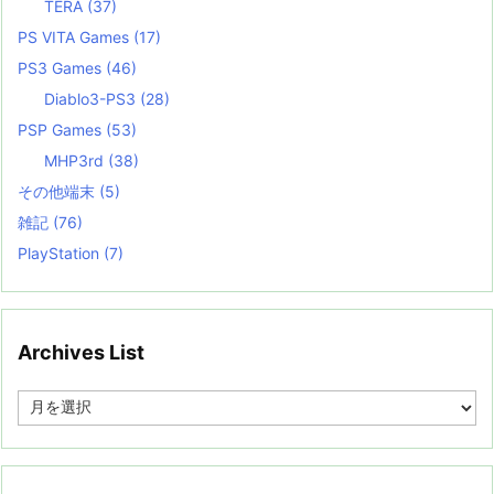
TERA
(37)
PS VITA Games
(17)
PS3 Games
(46)
Diablo3-PS3
(28)
PSP Games
(53)
MHP3rd
(38)
その他端末
(5)
雑記
(76)
PlayStation
(7)
Archives List
A
r
c
h
i
v