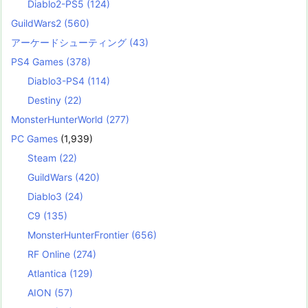
Diablo2-PS5
(124)
GuildWars2
(560)
アーケードシューティング
(43)
PS4 Games
(378)
Diablo3-PS4
(114)
Destiny
(22)
MonsterHunterWorld
(277)
PC Games
(1,939)
Steam
(22)
GuildWars
(420)
Diablo3
(24)
C9
(135)
MonsterHunterFrontier
(656)
RF Online
(274)
Atlantica
(129)
AION
(57)