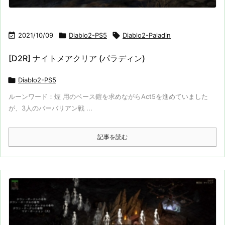

2021/10/09

Diablo2-PS5

Diablo2-Paladin
[D2R] ナイトメアクリア (パラディン)

Diablo2-PS5
ルーンワード：煙 用のベース鎧を求めながらAct5を進めていました
が、3人のバーバリアン戦 ...
記事を読む