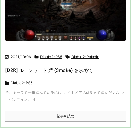

2021/10/06

Diablo2-PS5

Diablo2-Paladin
[D2R] ルーンワード 煙 (Smoke) を求めて

Diablo2-PS5
持ちキャラで一番進んでいるのは ナイトメア Act3 まで進んだ ハンマ
ーパラディン。 4 ...
記事を読む