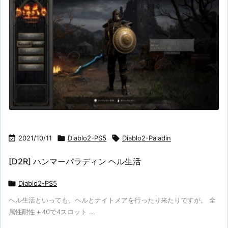

2021/10/11

Diablo2-PS5

Diablo2-Paladin
[D2R] ハンマーパラディン ヘル生活

Diablo2-PS5
ヘル生活といっても、ヘルとナイトメアを行ったり来たりですが。 全
属性耐性＋40で4スロット ...