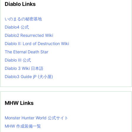
Diablo Links
e
s
L
いのまるの秘密基地
i
s
Diablo4 公式
t
Diablo2 Resurrected Wiki
Diablo II: Lord of Destruction Wiki
The Eternal Death Star
Diablo III 公式
Diablo 3 Wiki 日本語
Diablo3 Guide jP (犬小屋)
MHW Links
Monster Hunter World 公式サイト
MHW 作成装備一覧