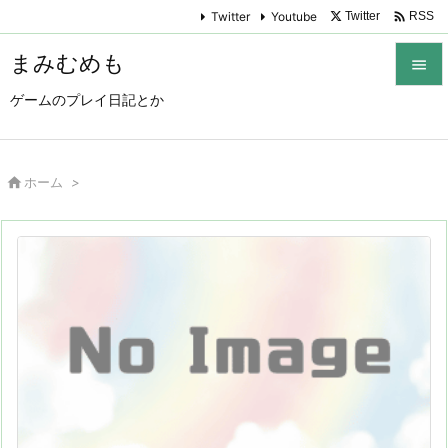

Twitter
Youtube
Twitter
RSS
まみむめも

ゲームのプレイ日記とか

メニュ

サイド

ホーム
>

前へ

次へ

検索