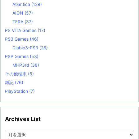
Atlantica
(129)
AION
(57)
TERA
(37)
PS VITA Games
(17)
PS3 Games
(46)
Diablo3-PS3
(28)
PSP Games
(53)
MHP3rd
(38)
その他端末
(5)
雑記
(76)
PlayStation
(7)
Archives List
A
r