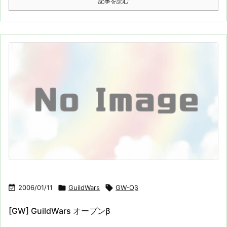
記事を読む

2006/01/11

GuildWars

GW-Oβ
[GW] GuildWars オープンβ