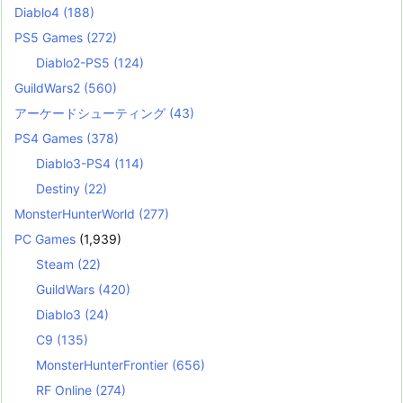
Diablo4
(188)
PS5 Games
(272)
Diablo2-PS5
(124)
GuildWars2
(560)
アーケードシューティング
(43)
PS4 Games
(378)
Diablo3-PS4
(114)
Destiny
(22)
MonsterHunterWorld
(277)
PC Games
(1,939)
Steam
(22)
GuildWars
(420)
Diablo3
(24)
C9
(135)
MonsterHunterFrontier
(656)
RF Online
(274)