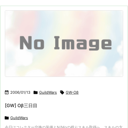

2006/01/13

GuildWars

GW-Oβ
[GW] Oβ三日目

GuildWars
今日はコレクター交換の装備とN/Moの残りスキル取得へ。スキルの方