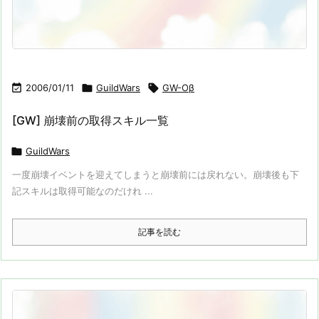

2006/01/11

GuildWars

GW-Oβ
[GW] 崩壊前の取得スキル一覧

GuildWars
一度崩壊イベントを迎えてしまうと崩壊前には戻れない。崩壊後も下
記スキルは取得可能なのだけれ ...
記事を読む