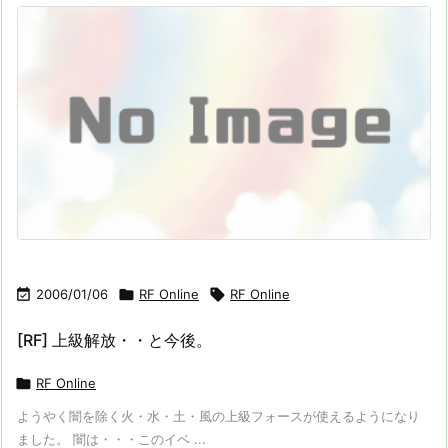

2006/01/06

RF Online

RF Online
[RF] 上級解放・・と今後。

RF Online
ようやく闇を除く火・水・土・風の上級フォースが使えるようになり
ました。 闇は・・・このイベ ...