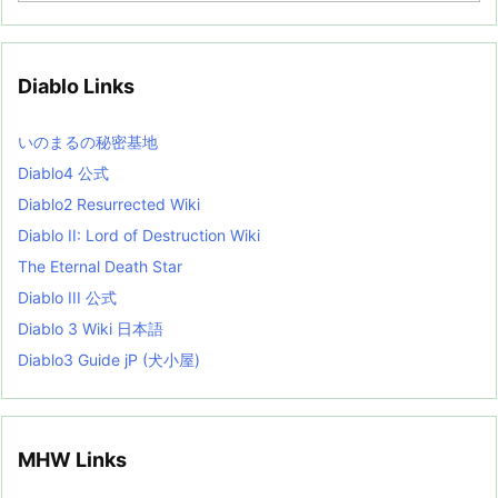
c
h
i
v
Diablo Links
e
s
L
いのまるの秘密基地
i
s
Diablo4 公式
t
Diablo2 Resurrected Wiki
Diablo II: Lord of Destruction Wiki
The Eternal Death Star
Diablo III 公式
Diablo 3 Wiki 日本語
Diablo3 Guide jP (犬小屋)
MHW Links