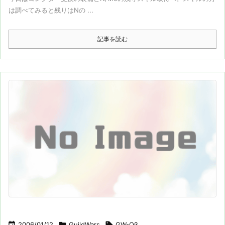
は調べてみると残りはNの ...
記事を読む

2006/01/12

GuildWars

GW-Oβ