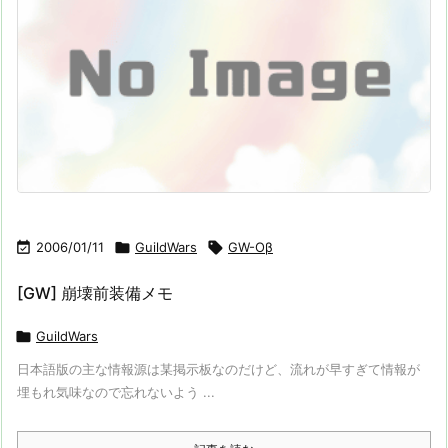

2006/01/11

GuildWars

GW-Oβ
[GW] 崩壊前装備メモ

GuildWars
日本語版の主な情報源は某掲示板なのだけど、流れが早すぎて情報が
埋もれ気味なので忘れないよう ...