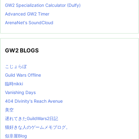
GW2 Specialization Calculator (Dulfy)
Advanced GW2 Timer
ArenaNet's SoundCloud
GW2 BLOGS
こじょらぼ
Guild Wars Offline
臨時nikki
Vanishing Days
404 Divinity's Reach Avenue
美空
遅れてきたGuildWars2日記
猫好きな人のゲームメモブログ。
似非屋Blog