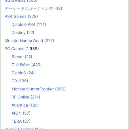
GuildWars2
(560)
アーケードシューティング
(43)
PS4 Games
(378)
Diablo3-PS4
(114)
Destiny
(22)
MonsterHunterWorld
(277)
PC Games
(1,939)
Steam
(22)
GuildWars
(420)
Diablo3
(24)
C9
(135)
MonsterHunterFrontier
(656)
RF Online
(274)
Atlantica
(129)
AION
(57)
TERA
(37)