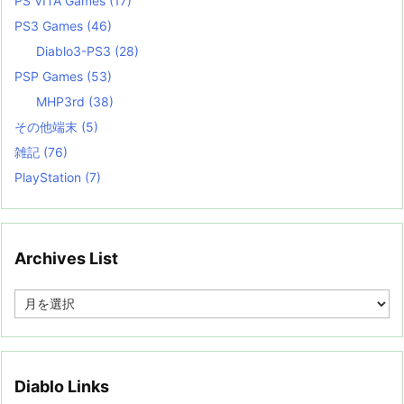
PS VITA Games
(17)
PS3 Games
(46)
Diablo3-PS3
(28)
PSP Games
(53)
MHP3rd
(38)
その他端末
(5)
雑記
(76)
PlayStation
(7)
Archives List
A
r
c
h
i
v
Diablo Links
e