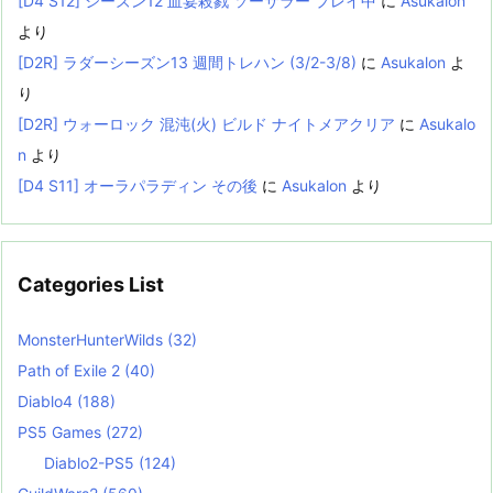
[D4 S12] シーズン12 血宴殺戮 ソーサラー プレイ中
に
Asukalon
より
[D2R] ラダーシーズン13 週間トレハン (3/2-3/8)
に
Asukalon
よ
り
[D2R] ウォーロック 混沌(火) ビルド ナイトメアクリア
に
Asukalo
n
より
[D4 S11] オーラパラディン その後
に
Asukalon
より
Categories List
MonsterHunterWilds
(32)
Path of Exile 2
(40)
Diablo4
(188)
PS5 Games
(272)
Diablo2-PS5
(124)