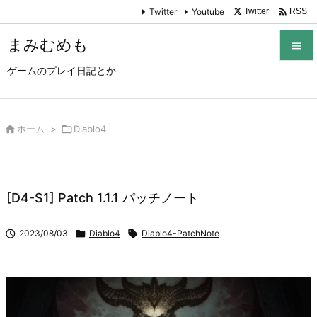

Twitter
Youtube
Twitter
RSS
まみむめも

ゲームのプレイ日記とか

メニュ

サイド

ホーム
>

Diablo4

前へ

[D4-S1] Patch 1.1.1 パッチノート
次へ


2023/08/03

Diablo4

Diablo4-PatchNote
検索