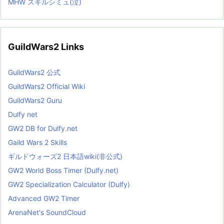
MHW スキルシミュ(泣)
GuildWars2 Links
GuildWars2 公式
GuildWars2 Official Wiki
GuildWars2 Guru
Dulfy net
GW2 DB for Dulfy.net
Gaild Wars 2 Skills
ギルドウォーズ2 日本語wiki(非公式)
GW2 World Boss Timer (Dulfy.net)
GW2 Specialization Calculator (Dulfy)
Advanced GW2 Timer
ArenaNet's SoundCloud