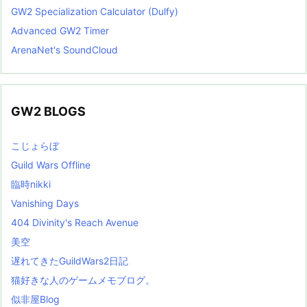
GW2 Specialization Calculator (Dulfy)
Advanced GW2 Timer
ArenaNet's SoundCloud
GW2 BLOGS
こじょらぼ
Guild Wars Offline
臨時nikki
Vanishing Days
404 Divinity's Reach Avenue
美空
遅れてきたGuildWars2日記
猫好きな人のゲームメモブログ。
似非屋Blog