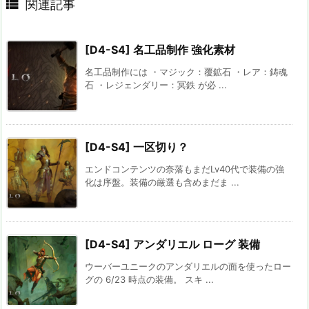

関連記事
[D4-S4] 名工品制作 強化素材
名工品制作には ・マジック：覆鉱石 ・レア：鋳魂
石 ・レジェンダリー：冥鉄 が必 ...
[D4-S4] 一区切り？
エンドコンテンツの奈落もまだLv40代で装備の強
化は序盤。装備の厳選も含めまだま ...
[D4-S4] アンダリエル ローグ 装備
ウーバーユニークのアンダリエルの面を使ったロー
グの 6/23 時点の装備。 スキ ...