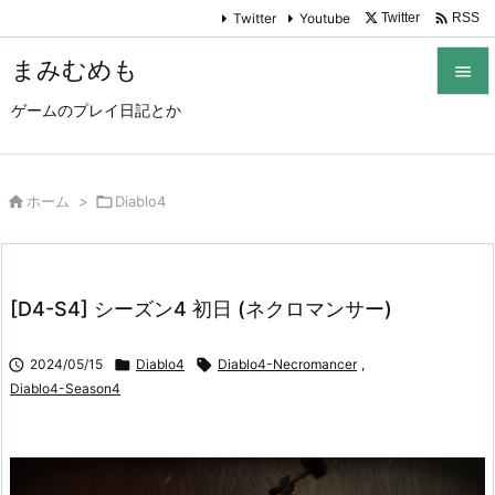

Twitter
Youtube
Twitter
RSS
まみむめも

ゲームのプレイ日記とか

メニュ

サイド

ホーム
>

Diablo4

前へ

[D4-S4] シーズン4 初日 (ネクロマンサー)
次へ


2024/05/15

Diablo4

Diablo4-Necromancer
,
検索
Diablo4-Season4