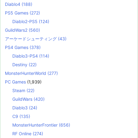
Diablo4
(188)
PS5 Games
(272)
Diablo2-PS5
(124)
GuildWars2
(560)
アーケードシューティング
(43)
PS4 Games
(378)
Diablo3-PS4
(114)
Destiny
(22)
MonsterHunterWorld
(277)
PC Games
(1,939)
Steam
(22)
GuildWars
(420)
Diablo3
(24)
C9
(135)
MonsterHunterFrontier
(656)
RF Online
(274)