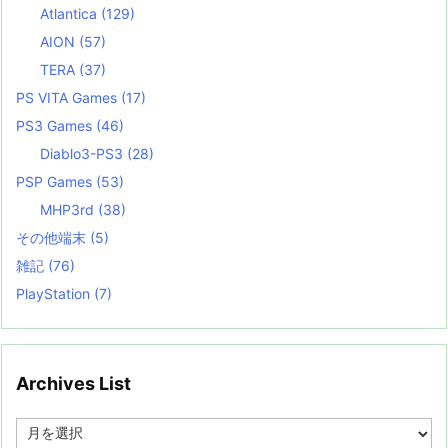
Atlantica
(129)
AION
(57)
TERA
(37)
PS VITA Games
(17)
PS3 Games
(46)
Diablo3-PS3
(28)
PSP Games
(53)
MHP3rd
(38)
その他端末
(5)
雑記
(76)
PlayStation
(7)
Archives List
A
r