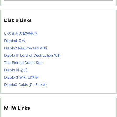
c
h
i
v
Diablo Links
e
s
L
いのまるの秘密基地
i
s
Diablo4 公式
t
Diablo2 Resurrected Wiki
Diablo II: Lord of Destruction Wiki
The Eternal Death Star
Diablo III 公式
Diablo 3 Wiki 日本語
Diablo3 Guide jP (犬小屋)
MHW Links