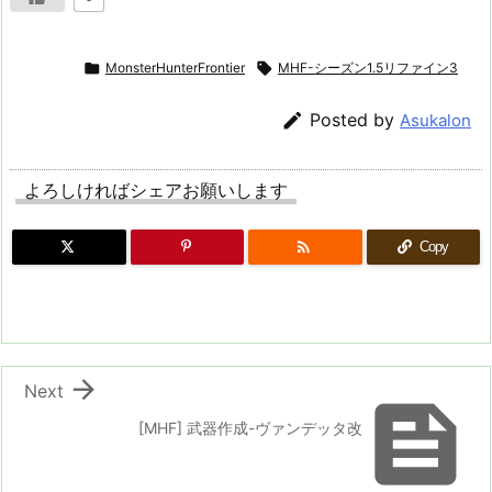

MonsterHunterFrontier

MHF-シーズン1.5リファイン3

Posted by
Asukalon
よろしければシェアお願いします

Copy

Next

[MHF] 武器作成-ヴァンデッタ改