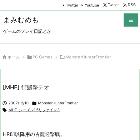

Twitter
Youtube
Twitter
RSS
まみむめも

ゲームのプレイ日記とか

メニュ

サイド

ホーム
>

PC Games
>

MonsterHunterFrontier

前へ

[MHF] 街襲撃テオ
次へ


2007/12/10

MonsterHunterFrontier
検索

MHF-シーズン1.5リファイン3
HR81以降用の古龍迎撃戦。