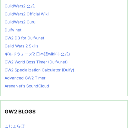
GuildWars2 公式
GuildWars2 Official Wiki
GuildWars2 Guru
Dulfy net
GW2 DB for Dulfy.net
Gaild Wars 2 Skills
ギルドウォーズ2 日本語wiki(非公式)
GW2 World Boss Timer (Dulfy.net)
GW2 Specialization Calculator (Dulfy)
Advanced GW2 Timer
ArenaNet's SoundCloud
GW2 BLOGS
こじょらぼ