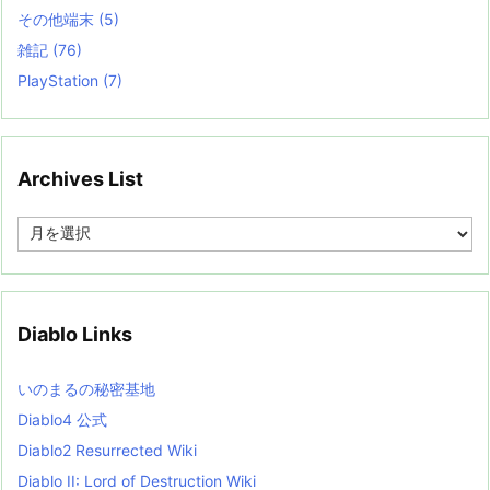
その他端末
(5)
雑記
(76)
PlayStation
(7)
Archives List
A
r
c
h
i
v
Diablo Links
e
s
L
いのまるの秘密基地
i
s
Diablo4 公式
t
Diablo2 Resurrected Wiki
Diablo II: Lord of Destruction Wiki