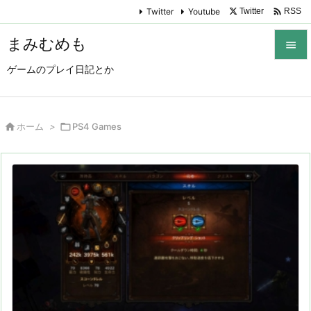

Twitter
Youtube
Twitter
RSS
まみむめも

ゲームのプレイ日記とか

メニュ

サイド

ホーム
>

PS4 Games

前へ

次へ

検索