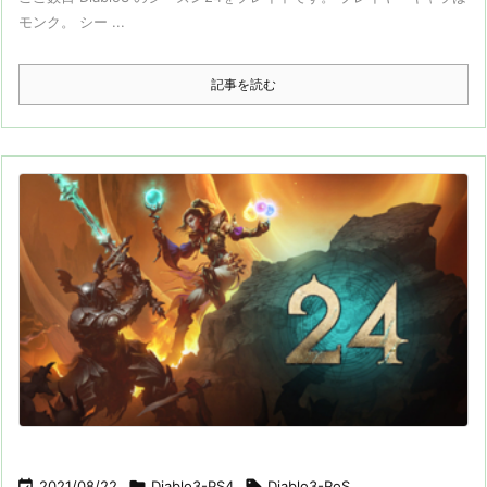
モンク。 シー ...
記事を読む

2021/08/22

Diablo3-PS4

Diablo3-RoS