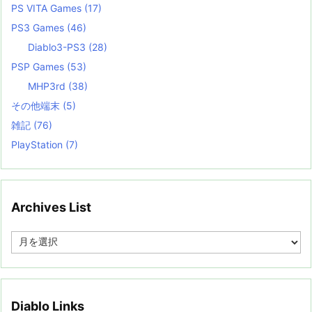
PS VITA Games
(17)
PS3 Games
(46)
Diablo3-PS3
(28)
PSP Games
(53)
MHP3rd
(38)
その他端末
(5)
雑記
(76)
PlayStation
(7)
Archives List
A
r
c
h
i
v
Diablo Links
e