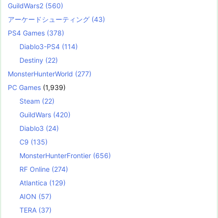
GuildWars2
(560)
アーケードシューティング
(43)
PS4 Games
(378)
Diablo3-PS4
(114)
Destiny
(22)
MonsterHunterWorld
(277)
PC Games
(1,939)
Steam
(22)
GuildWars
(420)
Diablo3
(24)
C9
(135)
MonsterHunterFrontier
(656)
RF Online
(274)
Atlantica
(129)
AION
(57)
TERA
(37)