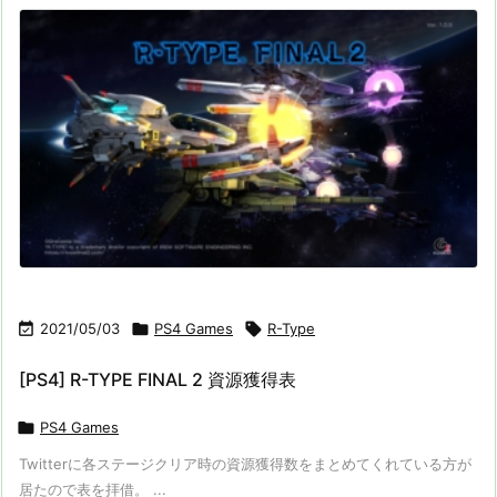

2021/05/03

PS4 Games

R-Type
[PS4] R-TYPE FINAL 2 資源獲得表

PS4 Games
Twitterに各ステージクリア時の資源獲得数をまとめてくれている方が
居たので表を拝借。 ...