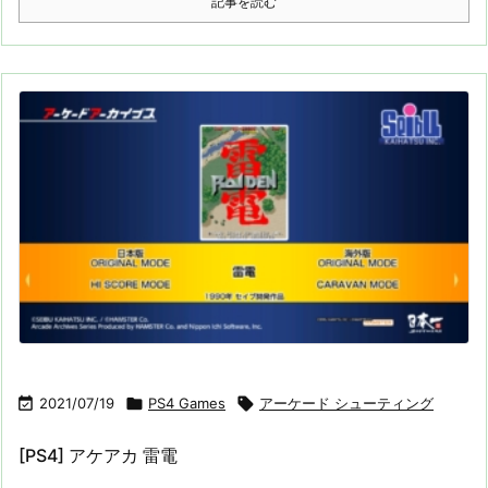
記事を読む

2021/07/19

PS4 Games

アーケード シューティング
[PS4] アケアカ 雷電