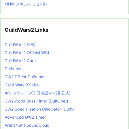
MHW スキルシミュ(泣)
GuildWars2 Links
GuildWars2 公式
GuildWars2 Official Wiki
GuildWars2 Guru
Dulfy net
GW2 DB for Dulfy.net
Gaild Wars 2 Skills
ギルドウォーズ2 日本語wiki(非公式)
GW2 World Boss Timer (Dulfy.net)
GW2 Specialization Calculator (Dulfy)
Advanced GW2 Timer
ArenaNet's SoundCloud