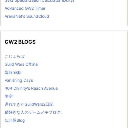
GW2 Specialization Calculator (Dulfy)
Advanced GW2 Timer
ArenaNet's SoundCloud
GW2 BLOGS
こじょらぼ
Guild Wars Offline
臨時nikki
Vanishing Days
404 Divinity's Reach Avenue
美空
遅れてきたGuildWars2日記
猫好きな人のゲームメモブログ。
似非屋Blog