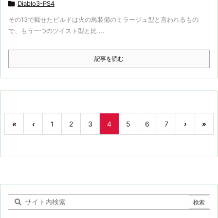

Diablo3-PS4
その13で載せたビルドは火の鳥装備のミラージュ型と言われるもの
で、もう一つのツイスト型と比 ...
記事を読む
«
‹
1
2
3
4
5
6
7
›
»