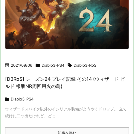

2021/09/06

Diablo3-PS4

Diablo3-RoS
[D3RoS] シーズン24 プレイ記録 その14 (ウィザード ビ
ルド 報酬NR周回用火の鳥)

Diablo3-PS4
ウィザードスパイク以外のイシリアル装備がようやくドロップ。 立て
続けに二つ出たけれど、どっ ...
記事を読む