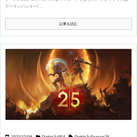
デーモンハンター( ...
記事を読む

2021/12/06

Diablo3-PS4

Diablo3-Season25