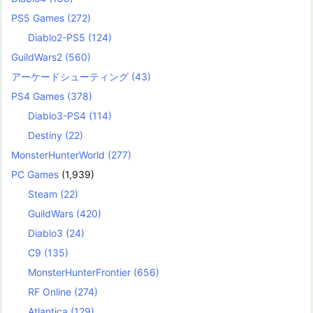
PS5 Games
(272)
Diablo2-PS5
(124)
GuildWars2
(560)
アーケードシューティング
(43)
PS4 Games
(378)
Diablo3-PS4
(114)
Destiny
(22)
MonsterHunterWorld
(277)
PC Games
(1,939)
Steam
(22)
GuildWars
(420)
Diablo3
(24)
C9
(135)
MonsterHunterFrontier
(656)
RF Online
(274)
Atlantica
(129)