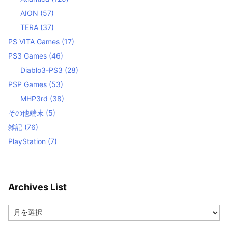
AION
(57)
TERA
(37)
PS VITA Games
(17)
PS3 Games
(46)
Diablo3-PS3
(28)
PSP Games
(53)
MHP3rd
(38)
その他端末
(5)
雑記
(76)
PlayStation
(7)
Archives List
A
r
c