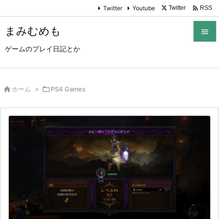

Twitter
Youtube
Twitter
RSS
まみむめも

ゲームのプレイ日記とか

メニュ

サイド

ホーム
>

PS4 Games

前へ

次へ

検索