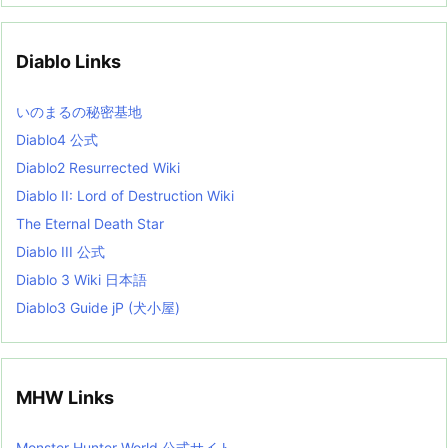
h
i
v
Diablo Links
e
s
L
いのまるの秘密基地
i
s
Diablo4 公式
t
Diablo2 Resurrected Wiki
Diablo II: Lord of Destruction Wiki
The Eternal Death Star
Diablo III 公式
Diablo 3 Wiki 日本語
Diablo3 Guide jP (犬小屋)
MHW Links
Monster Hunter World 公式サイト