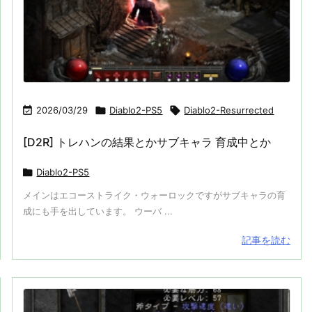

2026/03/29

Diablo2-PS5

Diablo2-Resurrected
[D2R] トレハンの結果とかサブキャラ 育成中とか

Diablo2-PS5
メインはエコーストライク・ウォーロックですがサブキャラの育
成にも手を出しています。 ウーバ ...
記事を読む