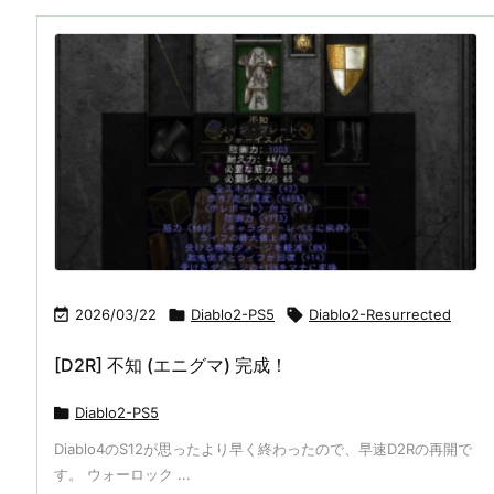

2026/03/22

Diablo2-PS5

Diablo2-Resurrected
[D2R] 不知 (エニグマ) 完成！

Diablo2-PS5
Diablo4のS12が思ったより早く終わったので、早速D2Rの再開で
す。 ウォーロック ...