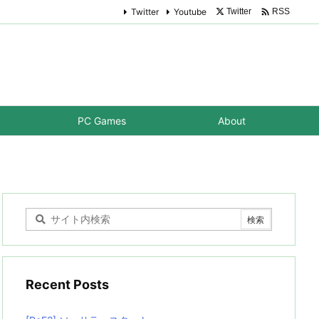

Twitter
Youtube
Twitter
RSS
PC Games
About
Recent Posts