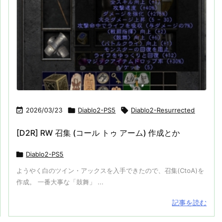

2026/03/23

Diablo2-PS5

Diablo2-Resurrected
[D2R] RW 召集 (コール トゥ アーム) 作成とか

Diablo2-PS5
ようやく白のツイン・アックスを入手できたので、召集(CtoA)を
作成。 一番大事な「鼓舞」 ...
記事を読む