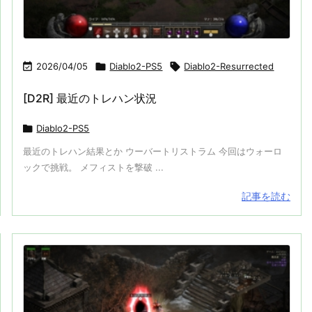

2026/04/05

Diablo2-PS5

Diablo2-Resurrected
[D2R] 最近のトレハン状況

Diablo2-PS5
最近のトレハン結果とか ウーバートリストラム 今回はウォーロ
ックで挑戦。 メフィストを撃破 ...
記事を読む