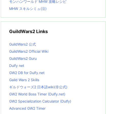
モンハンワールド MHW 攻略レシピ
MHW スキルシミュ(泣)
GuildWars2 Links
GuildWars2 公式
GuildWars2 Official Wiki
GuildWars2 Guru
Dulfy net
GW2 DB for Dulfy.net
Gaild Wars 2 Skills
ギルドウォーズ2 日本語wiki(非公式)
GW2 World Boss Timer (Dulfy.net)
GW2 Specialization Calculator (Dulfy)
Advanced GW2 Timer