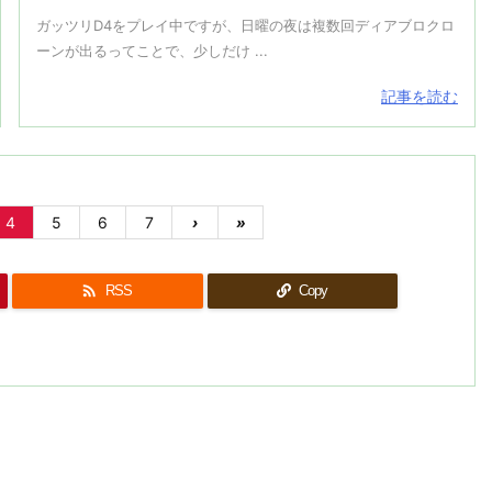
ガッツリD4をプレイ中ですが、日曜の夜は複数回ディアブロクロ
ーンが出るってことで、少しだけ ...
記事を読む
4
5
6
7
›
»

RSS
Copy