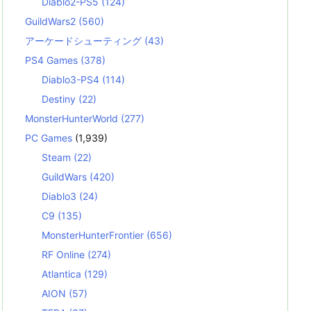
Diablo2-PS5
(124)
GuildWars2
(560)
アーケードシューティング
(43)
PS4 Games
(378)
Diablo3-PS4
(114)
Destiny
(22)
MonsterHunterWorld
(277)
PC Games
(1,939)
Steam
(22)
GuildWars
(420)
Diablo3
(24)
C9
(135)
MonsterHunterFrontier
(656)
RF Online
(274)
Atlantica
(129)
AION
(57)