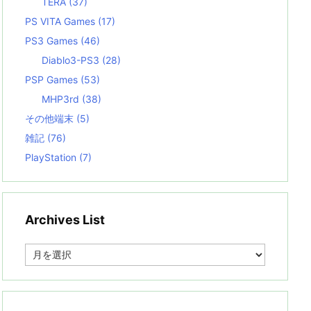
TERA
(37)
PS VITA Games
(17)
PS3 Games
(46)
Diablo3-PS3
(28)
PSP Games
(53)
MHP3rd
(38)
その他端末
(5)
雑記
(76)
PlayStation
(7)
Archives List
A
r
c
h
i
v