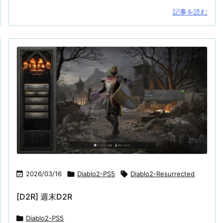
記事を読む

2026/03/16

Diablo2-PS5

Diablo2-Resurrected
[D2R] 週末D2R

Diablo2-PS5