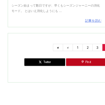
シーズン始まって数日ですが、早くもシーズンジャーニーの消化
モード。 とはいえ消化しようにも ...
記事を読む
«
‹
1
2
3
Twitter
Pin it