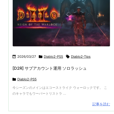

2026/03/27

Diablo2-PS5

Diablo2-Tips
[D2R] サブアカウント運用 ソロラッシュ

Diablo2-PS5
今シーズンのメインはエコーストライク ウォーロックです。 こ
のキャラでもウーバートリストラ ...
記事を読む