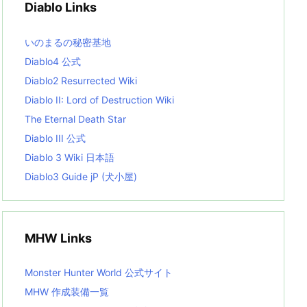
Diablo Links
e
s
L
いのまるの秘密基地
i
s
Diablo4 公式
t
Diablo2 Resurrected Wiki
Diablo II: Lord of Destruction Wiki
The Eternal Death Star
Diablo III 公式
Diablo 3 Wiki 日本語
Diablo3 Guide jP (犬小屋)
MHW Links
Monster Hunter World 公式サイト
MHW 作成装備一覧