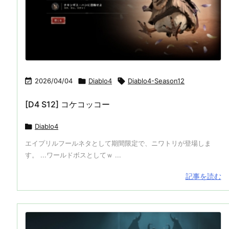

2026/04/04

Diablo4

Diablo4-Season12
[D4 S12] コケコッコー

Diablo4
エイプリルフールネタとして期間限定で、ニワトリが登場しま
す。 ...ワールドボスとしてｗ ...
記事を読む